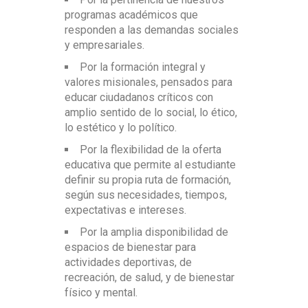
Salón Lateral, agencia de
Gerente de Mercadeo, VP Estratégico y
objetivos comerciales
programas académicos que
publicidad InHouse donde se realizan
Director Creativo, entre otros.
responden a las demandas sociales
prácticas
Pensamiento estratégico y
y empresariales.
planeación de acciones de publicidad
Salón DIPE, área de desarrollo
y mercadeo
Por la formación integral y
social y apoyo a empresas en temas
valores misionales, pensados para
de publicidad y mercadeo
Posibilidad de estudiar de manera
educar ciudadanos críticos con
virtual con nuestro pregrado de
amplio sentido de lo social, lo ético,
Publicidad y mercadeo virtual.
lo estético y lo político.
Por la flexibilidad de la oferta
educativa que permite al estudiante
definir su propia ruta de formación,
según sus necesidades, tiempos,
expectativas e intereses.
Por la amplia disponibilidad de
espacios de bienestar para
actividades deportivas, de
recreación, de salud, y de bienestar
físico y mental.