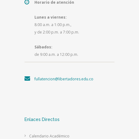
Horario de atención
Lunes a viernes:
8:00 a.m. a 1:00 p.m.,
y de 2:00 p.m. a 7:00 p.m.
Sábados:
de 9:00 a.m. a 12:00 p.m.
fullatencion@libertadores.edu.co
Enlaces Directos
Calendario Académico