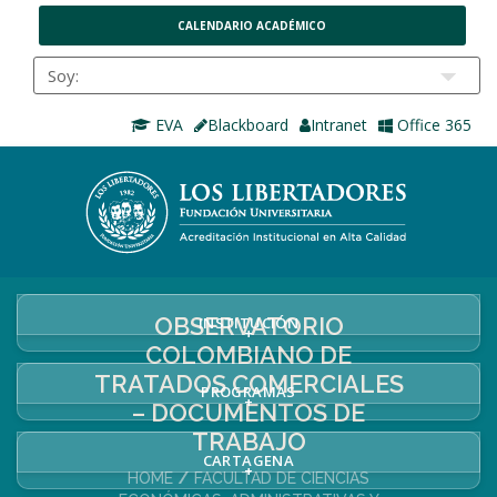
CALENDARIO ACADÉMICO
EVA
Blackboard
Intranet
Office 365
OBSERVATORIO
INSTITUCIÓN
+
COLOMBIANO DE
TRATADOS COMERCIALES
PROGRAMAS
+
– DOCUMENTOS DE
TRABAJO
CARTAGENA
+
HOME
FACULTAD DE CIENCIAS