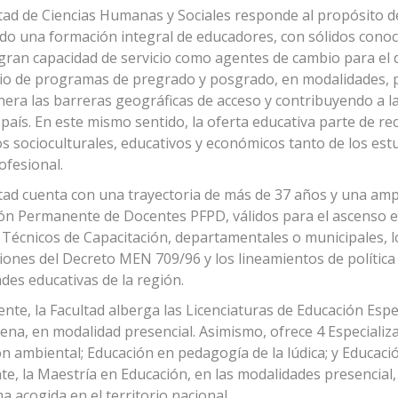
tad de Ciencias Humanas y Sociales responde al propósito de 
do una formación integral de educadores, con sólidos conocim
 gran capacidad de servicio como agentes de cambio para el d
io de programas de pregrado y posgrado, en modalidades, pre
era las barreras geográficas de acceso y contribuyendo a l
país. En este mismo sentido, la oferta educativa parte de re
s socioculturales, educativos y económicos tanto de los es
ofesional.
tad cuenta con una trayectoria de más de 37 años y una amp
n Permanente de Docentes PFPD, válidos para el ascenso en 
Técnicos de Capacitación, departamentales o municipales, l
iones del Decreto MEN 709/96 y los lineamientos de polític
des educativas de la región.
nte, la Facultad alberga las Licenciaturas de Educación Espec
ena, en modalidad presencial. Asimismo, ofrece 4 Especializa
n ambiental; Educación en pedagogía de la lúdica; y Educació
te, la Maestría en Educación, en las modalidades presencial, 
a acogida en el territorio nacional.