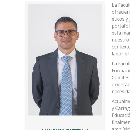
La Facul
ofrecien
éticos y
portafol
esta man
nuestro 
contexto
labor pr
La Facul
Formació
Comités 
orientac
necesida
Actualme
y Cartag
Educació
finalmen
amplísim