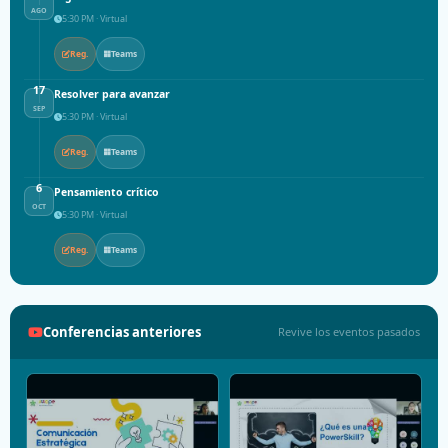
AGO
5:30 PM · Virtual
Reg.
Teams
17
Resolver para avanzar
SEP
5:30 PM · Virtual
Reg.
Teams
6
Pensamiento crítico
OCT
5:30 PM · Virtual
Reg.
Teams
Conferencias anteriores
Revive los eventos pasados