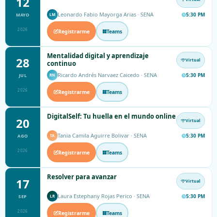
12
Leonardo Fabio Mayorga Arias · SENA
5:30 PM
MAYO
LM
2026
Registrarme
Teams
Mentalidad digital y aprendizaje
28
Virtual
continuo
Ricardo Andrés Narvaez Caicedo · SENA
5:30 PM
JUL
RN
2026
Registrarme
Teams
DigitalSelf: Tu huella en el mundo online
20
Virtual
Tania Camila Aguirre Bolivar · SENA
5:30 PM
AGO
TA
2026
Registrarme
Teams
Resolver para avanzar
17
Virtual
Laura Estephany Rojas Perico · SENA
5:30 PM
SEP
LR
2026
Registrarme
Teams