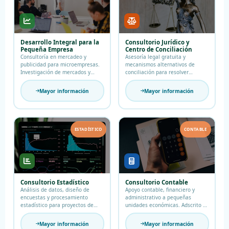
Desarrollo Integral para la
Consultorio Jurídico y
Pequeña Empresa
Centro de Conciliación
Consultoría en mercadeo y
Asesoría legal gratuita y
publicidad para microempresas.
mecanismos alternativos de
Investigación de mercados y
conciliación para resolver
acompañamiento estratégico.
conflictos.
Mayor información
Mayor información
ESTADÍSTICO
CONTABLE
Consultorio Estadístico
Consultorio Contable
Análisis de datos, diseño de
Apoyo contable, financiero y
encuestas y procesamiento
administrativo a pequeñas
estadístico para proyectos de
unidades económicas. Adscrito a
investigación.
Ciencias Económicas.
Mayor información
Mayor información