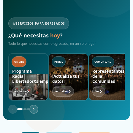
SERVICIOS PARA EGRESADOS
¿Qué necesitas
hoy
?
Todo lo que necesitas como egresado, en un solo lugar
ON AIR
PERFIL
COMUNIDAD
Programa
Representantes
Radial
¡Actualiza tus
de la
LibertadorXsiempre
datos!
Comunidad
Escuchar
Actualizar
Ver