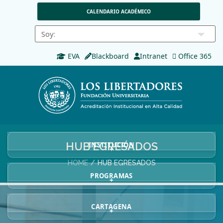
CALENDARIO ACADÉMICO
EVA
Blackboard
Intranet
Office 365
HUB EGRESADOS
INSTITUCIÓN
+
HOME
HUB EGRESADOS
PROGRAMAS
+
CARTAGENA
+