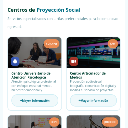
Servicios y
Beneficios
que mereces
Centros de
Proyección Social
Servicios especializados con tarifas preferenciales para la comunidad
Centros especializados, descuentos académicos y
bienestar diseñados exclusivamente para ti como
egresada
egresado Libertador.
CUNAPSI
CAM
Centro Universitario de
Centro Articulador de
Atención Psicológica
Medios
Atención psicológica profesional
Producción audiovisual,
con enfoque en salud mental,
fotografía, comunicación digital y
bienestar emocional y
medios al servicio de proyectos y
acompañamiento integral.
comunidades.
Mayor información
Mayor información
DIPE
JURÍDICO