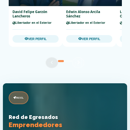
David Felipe Garzón
Edwin Alonso Arcila
Luis 
Lancheros
Sánchez
Ospi
Libertador en el Exterior
Libertador en el Exterior
Liber
VER PERFIL
VER PERFIL
REEL
Red de Egresados
Emprendedores