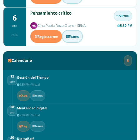
Pensamiento crítico
6
Virtual
Gina Paola Rozo Otero · SENA
5:30 PM
OCT
GR
2026
Registrarme
Teams
Calendario
5
12
Gestión del Tiempo
MAY
5:30 PM · Virtual
Reg.
Teams
28
Mentalidad digital
JUL
5:30 PM · Virtual
Reg.
Teams
20
DigitalSelf