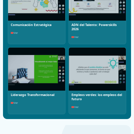
Comunicación Estratégica
ADN del Talento: Powerskills
2026
Ver
Ver
Liderazgo Transformacional
Empleos verdes: los empleos del
futuro
Ver
Ver