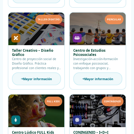
TALLER CREATIVO
PSIRCULAR
Taller Creativo – Diseño
Centro de Estudios
Gráfico
Psicosociales
Centro de proyección social de
Investigación-acción-formación
Diseño Gráfico. Práctica
con enfoque psicosocial,
profesional con clientes reales y
trabajando con grupos y
propuestas creativas.
comunidades diversas.
Mayor información
Mayor información
FULL KIDS
CONINGENIO
Centro Lúdico FULL Kids
CONINGENIO – I+D+I