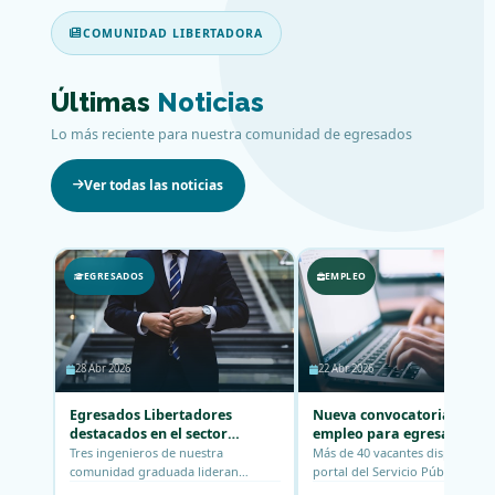
COMUNIDAD LIBERTADORA
Últimas
Noticias
Lo más reciente para nuestra comunidad de egresados
Ver todas las noticias
EGRESADOS
EMPLEO
28 Abr 2026
22 Abr 2026
Egresados Libertadores
Nueva convocatoria de
destacados en el sector
empleo para egresados de
aeronáutico internacional
área de ingeniería
Tres ingenieros de nuestra
Más de 40 vacantes disponibles 
comunidad graduada lideran
portal del Servicio Público de
proyectos de alta envergadura en
Empleo para nuestros graduad