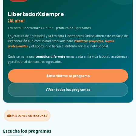
LibertadorXsiempre
¡Al aire!
Emisora Libertadores Online · Jefatura de Egresados
La Jefatura de Egresados y la Emisora Libertadores Online abren este espacio de
interlocución a la comunidad graduada para
visibilizar proyectos, logros
profesionales
y el aporte que hacen al entorno social e institucional.
Cada semana una
temática diferente
enmarcada en la vida laboral, académica
y profesional de nuestros egresados.
Inscribirme al programa
Ver todos los programas
EMISIONES ANTERIORES
Escucha los programas