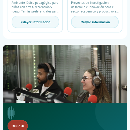
Ambiente lúdico-pedagógico para
Proyectos de investigación,
niños con artes, recreación y
desarrollo e innovación para el
juego. Tarifas preferenciales para
sector académico y productivo en
egresados.
Ingeniería.
Mayor información
Mayor información
ON AIR