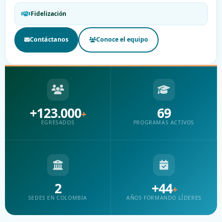
Fidelización
Contáctanos
Conoce el equipo
+123.000
69
+
EGRESADOS
PROGRAMAS ACTIVOS
2
+44
+
SEDES EN COLOMBIA
AÑOS FORMANDO LÍDERES