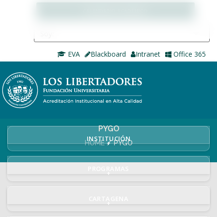
CALENDARIO ACADÉMICO
EVA
Blackboard
Intranet
Office 365
PYGO
INSTITUCIÓN
+
HOME
PYGO
PROGRAMAS
+
CARTAGENA
+