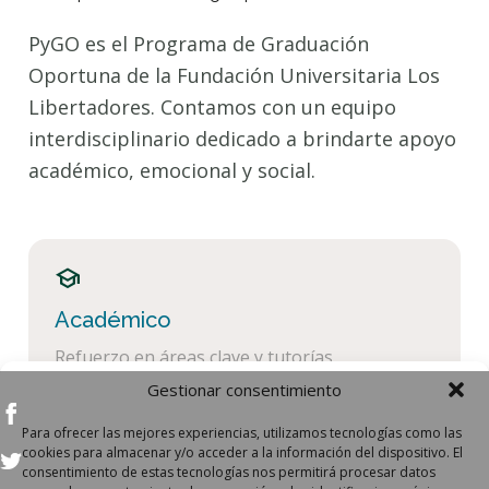
PyGO es el Programa de Graduación
Oportuna de la Fundación Universitaria Los
Libertadores. Contamos con un equipo
interdisciplinario dedicado a brindarte apoyo
académico, emocional y social.
school
Académico
Refuerzo en áreas clave y tutorías
personalizadas.
Gestionar consentimiento
Para ofrecer las mejores experiencias, utilizamos tecnologías como las
cookies para almacenar y/o acceder a la información del dispositivo. El
consentimiento de estas tecnologías nos permitirá procesar datos
favorite