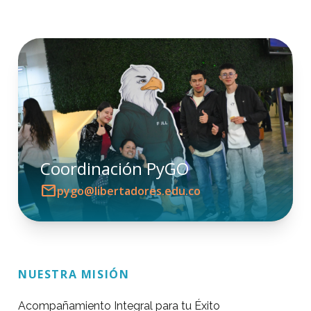
Coordinación PyGO
mail
pygo@libertadores.edu.co
NUESTRA MISIÓN
Acompañamiento Integral para tu Éxito