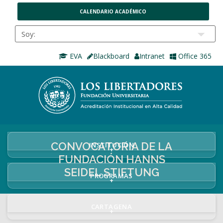
CALENDARIO ACADÉMICO
EVA
Blackboard
Intranet
Office 365
CONVOCATORIA DE LA
INSTITUCIÓN
+
FUNDACIÓN HANNS
SEIDEL STIFTUNG
PROGRAMAS
+
CARTAGENA
+