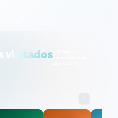
Todo lo que necesitas de
s
visitados
la
Fundación
Universitaria Los
Libertadores
, a un clic.