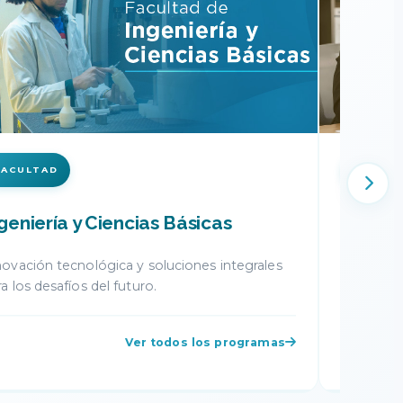
ULTAD
FACULTAD
cho y Ciencias Políticas
Psicologí
ia, equidad y construcción de una sociedad
Comprendien
mocrática y participativa.
promover el b
Ver todos los programas