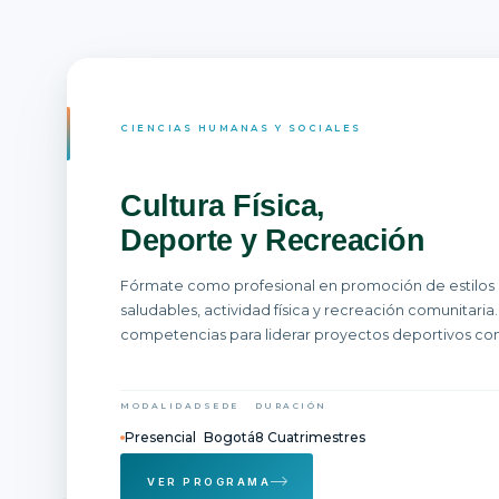
CIENCIAS HUMANAS Y SOCIALES
Cultura Física,
Deporte y Recreación
Fórmate como profesional en promoción de estilos 
saludables, actividad física y recreación comunitaria.
competencias para liderar proyectos deportivos con
y gestionar programas de bienestar que transform
MODALIDAD
SEDE
DURACIÓN
Presencial
Bogotá
8 Cuatrimestres
VER PROGRAMA