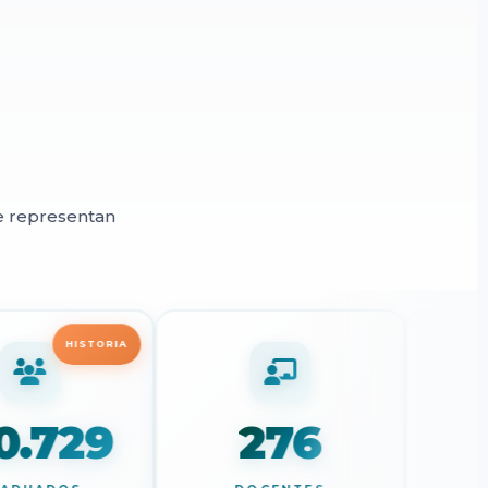
e representan
5
HISTORIA
120.729
276