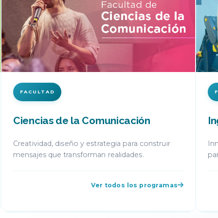
FACULTAD
FAC
Ingeniería y Ciencias Básicas
Dere
Innovación tecnológica y soluciones integrales
Justic
para los desafíos del futuro.
más de
Ver todos los programas