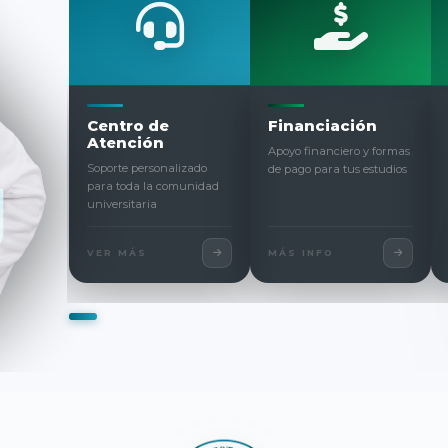
FULL Fans —
Admisiones
Biene
Donaciones
Univer
Inicia tu proceso de
Apoya la educación de
Cultura, 
inscripción a Los
calidad con tu
integral 
Libertadores
contribución
comunid
DONAR
INSCRÍBETE
VER M