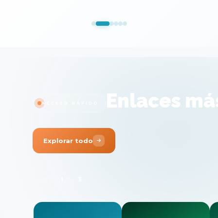
Enlaces má
ACCESO RÁPIDO
Explorar todo
2
3
PÁGINA
DE