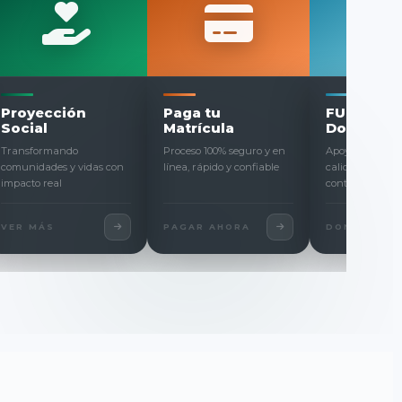
star
Investigación
Internacionaliz
sitario
Innovación y producción
Convenios y movilidad
deporte y salud
académica de alto nivel
académica a nivel global
para nuestra
ad
ÁS
EXPLORAR
VER MÁS