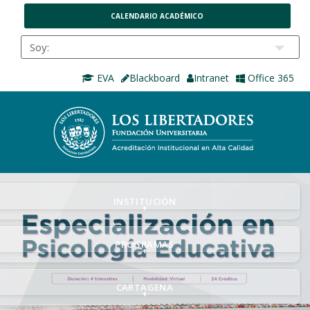
CALENDARIO ACADÉMICO
EVA
Blackboard
Intranet
Office 365
INSTITUCIÓN
+
PROGRAMAS
+
CARTAGENA
+