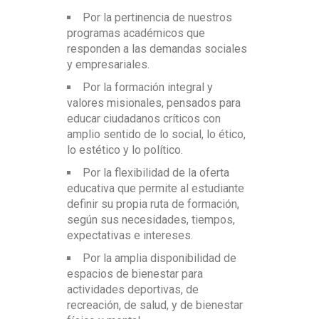
Formación orientada al trabajo
decisiones y estrategias de
modelos de intervención
Por la pertinencia de nuestros
interdisciplinar en contextos
intervención psicoeducativa.
internacionales, analizados desde una
programas académicos que
educativos diversos.
mirada contextualizada.
responden a las demandas sociales
La construcción de comunidad
y empresariales.
Desarrollo de competencias
académica para el aprendizaje
Desarrollo de competencias
aplicables desde el inicio de la
colaborativo y situado.
interculturales para la intervención en
Por la formación integral y
formación.
contextos educativos diversos.
valores misionales, pensados para
educar ciudadanos críticos con
Modalidad virtual flexible, ideal
Uso de la modalidad virtual para
amplio sentido de lo social, lo ético,
para combinar estudio, trabajo y vida
facilitar el diálogo académico y la
lo estético y lo político.
profesional.
interacción con expertos
internacionales.
Por la flexibilidad de la oferta
educativa que permite al estudiante
definir su propia ruta de formación,
según sus necesidades, tiempos,
expectativas e intereses.
Por la amplia disponibilidad de
espacios de bienestar para
actividades deportivas, de
recreación, de salud, y de bienestar