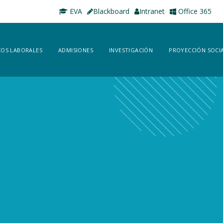
EVA
Blackboard
Intranet
Office 365
OS LABORALES
ADMISIONES
INVESTIGACIÓN
PROYECCIÓN SOCI