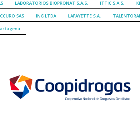
AS
LABORATORIOS BIOPRONAT S.A.S.
ITTIC S.A.S.
K
CCURO SAS
ING LTDA
LAFAYETTE S.A.
TALENTORA
Cartagena