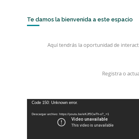
Te damos la bienvenida a este espacio
Aquí tendrás la oportunidad de interact
Registra o actua
Reproductor
Code 150: Unknown error.
de
Descargar archivo: https://youtu.be/eKJf5CwTh-s?_=1
vídeo