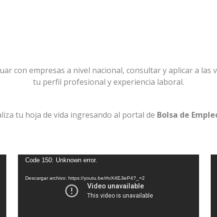
uar con empresas a nivel nacional, consultar y aplicar a las
tu perfil profesional y experiencia laboral.
liza tu hoja de vida ingresando al portal de
Bolsa de Empleo
Reproductor
R
Code 150: Unknown error.
de
d
Descargar archivo: https://youtu.be/rhrX4EJieP4?_=2
vídeo
v