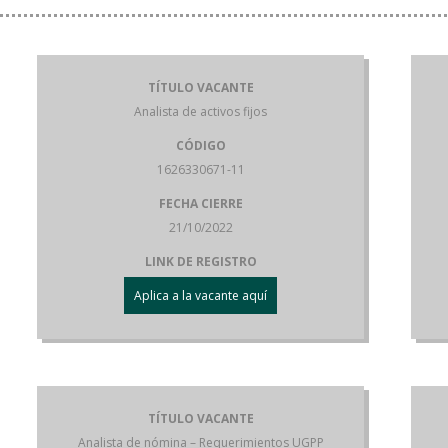
TÍTULO VACANTE
Analista de activos fijos
CÓDIGO
1626330671-11
FECHA CIERRE
21/10/2022
LINK DE REGISTRO
Aplica a la vacante aquí
TÍTULO VACANTE
Analista de nómina – Requerimientos UGPP