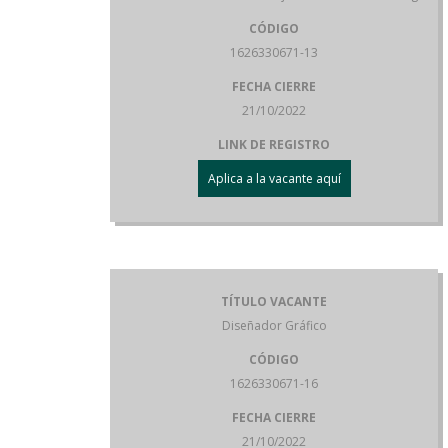
CÓDIGO
1626330671-13
FECHA CIERRE
21/10/2022
LINK DE REGISTRO
Aplica a la vacante aquí
TÍTULO VACANTE
Diseñador Gráfico
CÓDIGO
1626330671-16
FECHA CIERRE
21/10/2022