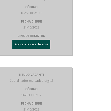
CÓDIGO
1626330671-15
FECHA CIERRE
21/10/2022
LINK DE REGISTRO
Aplica a la vacante aquí
TÍTULO VACANTE
Coordinador mercadeo digital
CÓDIGO
1626330671-7
FECHA CIERRE
21/10/2022