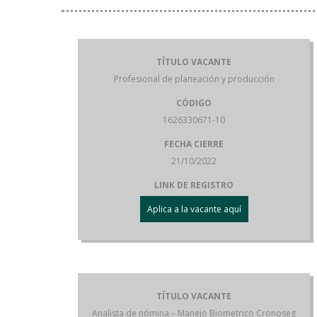
TÍTULO VACANTE
Profesional de planeación y producción
CÓDIGO
1626330671-10
FECHA CIERRE
21/10/2022
LINK DE REGISTRO
Aplica a la vacante aquí
TÍTULO VACANTE
Analista de nómina – Manejo Biometrico Cronoseg