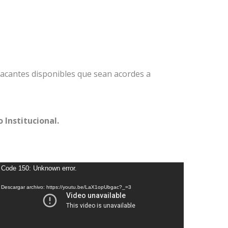
 vacantes disponibles que sean acordes a
 Institucional.
eproductor
Code 150: Unknown error.
e
Descargar archivo: https://youtu.be/LaX1opUbgac?_=3
ídeo