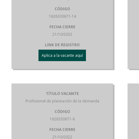
CÓDIGO
1626330671-14
FECHA CIERRE
21/10/2022
LINK DE REGISTRO
Aplica a la vacante aquí
TÍTULO VACANTE
Profesional de planeación de la demanda
CÓDIGO
1626330671-6
FECHA CIERRE
21/10/2022