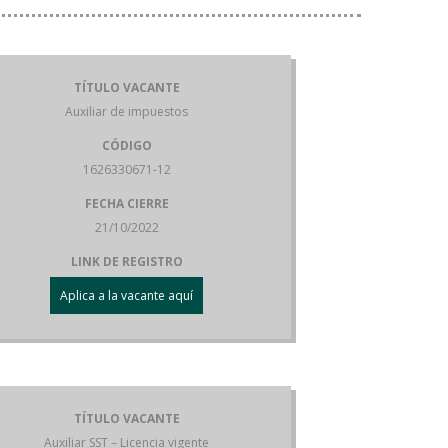
TÍTULO VACANTE
Auxiliar de impuestos
CÓDIGO
1626330671-12
FECHA CIERRE
21/10/2022
LINK DE REGISTRO
Aplica a la vacante aquí
TÍTULO VACANTE
Auxiliar SST – Licencia vigente