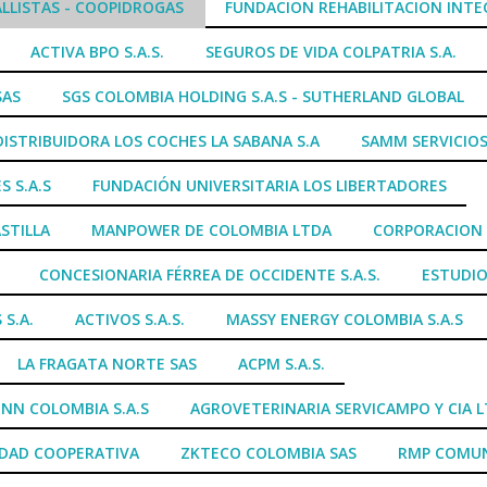
LLISTAS - COOPIDROGAS
FUNDACION REHABILITACION INTE
ACTIVA BPO S.A.S.
SEGUROS DE VIDA COLPATRIA S.A.
SAS
SGS COLOMBIA HOLDING S.A.S - SUTHERLAND GLOBAL
DISTRIBUIDORA LOS COCHES LA SABANA S.A
SAMM SERVICIOS
S S.A.S
FUNDACIÓN UNIVERSITARIA LOS LIBERTADORES
STILLA
MANPOWER DE COLOMBIA LTDA
CORPORACION 
CONCESIONARIA FÉRREA DE OCCIDENTE S.A.S.
ESTUDIO
 S.A.
ACTIVOS S.A.S.
MASSY ENERGY COLOMBIA S.A.S
LA FRAGATA NORTE SAS
ACPM S.A.S.
NN COLOMBIA S.A.S
AGROVETERINARIA SERVICAMPO Y CIA 
IDAD COOPERATIVA
ZKTECO COLOMBIA SAS
RMP COMUN