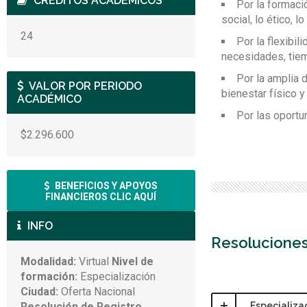
CRÉDITOS ACADÉMICOS
Por la formaci
social, lo ético, lo
24
Por la flexibil
necesidades, tiem
Por la amplia 
VALOR POR PERIODO
bienestar físico y
ACADÉMICO
Por las oportu
$2.296.600
BENEFICIOS Y APOYOS
FINANCIEROS CLIC AQUÍ
INFO
Resolucione
Modalidad:
Virtual
Nivel de
formación:
Especialización
Ciudad:
Oferta Nacional
Resolución de Registro
Especializa