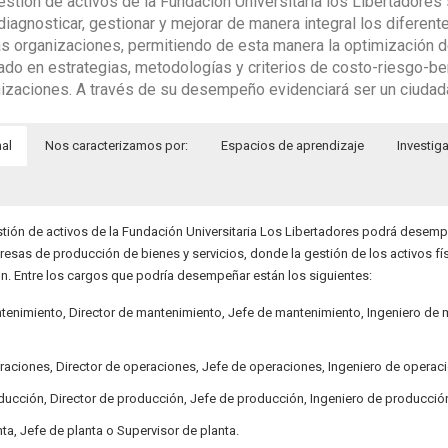
gestión de activos de la Fundación Universitaria los Libertadore
iagnosticar, gestionar y mejorar de manera integral los diferen
las organizaciones, permitiendo de esta manera la optimización 
ado en estrategias, metodologías y criterios de costo-riesgo-be
anizaciones. A través de su desempeño evidenciará ser un ciudada
nal
Nos caracterizamos por:
Espacios de aprendizaje
Investig
estión de activos de la Fundación Universitaria Los Libertadores podrá desemp
resas de producción de bienes y servicios, donde la gestión de los activos fí
ión. Entre los cargos que podría desempeñar están los siguientes:
tenimiento, Director de mantenimiento, Jefe de mantenimiento, Ingeniero de 
raciones, Director de operaciones, Jefe de operaciones, Ingeniero de operac
ducción, Director de producción, Jefe de producción, Ingeniero de producció
nta, Jefe de planta o Supervisor de planta.