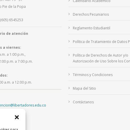
Calendario Académico
o Pie de la Popa
Derechos Pecuniarios
(605) 6545253
Reglamento Estudiantil
rio de atención
Política de Tratamiento de Datos 
s a viernes:
a.m. a 1:00 p.m.,
Política de Derechos de Autor y/o
Autorización de Uso Sobre los Con
2:00 p.m. a 7:00 p.m.
Términos y Condiciones
dos:
00 a.m. a 12:00 p.m.
Mapa del Sitio
Contáctanos
tencion@libertadores.edu.co
ookies para