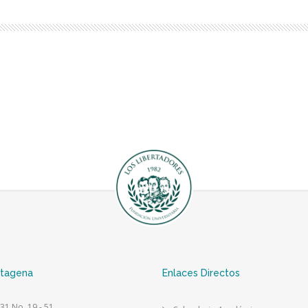
rtagena
Enlaces Directos
 31 No. 19 - 51