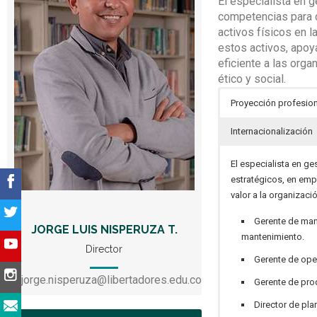
El especialista en 
competencias para d
activos físicos en 
estos activos, apoy
eficiente a las org
ético y social.
Proyección profesio
Internacionalización
El especialista en g
estratégicos, en emp
valor a la organizac
Gerente de man
JORGE LUIS NISPERUZA T.
mantenimiento.
Director
Gerente de ope
jorge.nisperuza@libertadores.edu.co
Gerente de pro
Director de pla