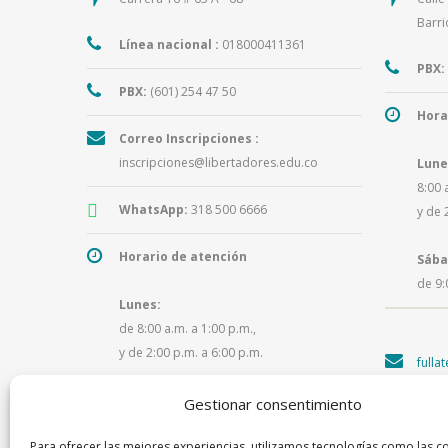
Barri
Línea nacional :
018000411361
PBX:
PBX:
(601) 254 47 50
Hora
Correo Inscripciones :
inscripciones@libertadores.edu.co
Lune
8:00 
WhatsApp:
318 500 6666
y de 
Horario de atención
Sába
de 9:
Lunes:
de 8:00 a.m. a 1:00 p.m.,
y de 2:00 p.m. a 6:00 p.m.
fulla
Martes a viernes:
Gestionar consentimiento
de 8:00 a.m. a 1:00 p.m.,
Para ofrecer las mejores experiencias, utilizamos tecnologías como las c