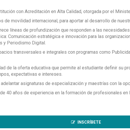
enes investigadores se encuentran adscritos al grupo de investigación «Comun
a el cambio social: contribuye en los procesos sociales de las comunidades,
más de 20 años de experiencia. Enlace del grupo de investigación,
Clic aquí
. 
plica ejercer su profesión en organizaciones y movimientos sociales, en entid
itución con Acreditación en Alta Calidad, otorgada por el Minist
ndización actualizadas y acordes a las nuevas tendencias del sector y área d
ción y la tecnología desde cuatro líneas de investigación: Comunicación y pr
ctor de contenidos digitales: está en condiciones de gestionar sus propios 
s de movilidad internacional, para aportar al desarrollo de nuest
ca; Comunicación, gestión y estrategia; Creación e hipermediaciones. Semiller
formación con mirada crítica que ofrezca otras visiones de la realidad de los 
ón.
rece líneas de profundización que responden a las necesidades
ital y multimedia: está en posibilidad de diseñar, producir y gestionar produ
ica: Comunicación estratégica e innovación para las organizaci
ora de narrativas audiovisuales).
e comunicación, agencia o empresa de comunicación, organizaciones públicas
es y Periodismo Digital.
un emprendedor de nuevas alternativas en el campo laboral de la comunicación y
s de comunicación y deporte).
pacios transversales e integrales con programas como Publicid
hivos distópicos de memoria.
edios.
idad de la oferta educativa que permite al estudiante definir su 
pos, expectativas e intereses.
: Tecnología e Hipermedia.
 adelantar asignaturas de especialización y maestrías con la opc
idad e innovación.
 40 años de experiencia en la formación de profesionales en l
INSCRÍBETE