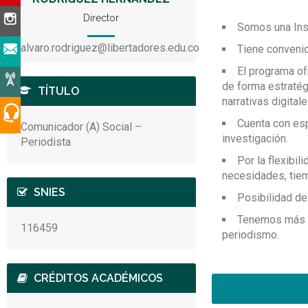
el periodismo.
Los profesores y jóv
Comunicador par
Director
en Minciencias) con 
desempeñe. Esto im
Somos una Inst
Líneas de profu
cultura, la comunica
Gestor y produ
alvaro.rodriguez@libertadores.edu.co
Tiene convenio
ciudadanías y políti
un productor de in
investigación-creaci
El programa of
Comunicador dig
de forma estratég
TÍTULO
INCNA (Incubad
cualquier medio d
narrativas digital
territoriales. Es 
CODEC (Estudio
Cuenta con es
Comunicador (A) Social –
Imago LAB. Arc
investigación.
Periodista
Periodismo y M
Por la flexibil
necesidades, tiem
Cinestesia Lab
SNIES
Posibilidad de
Perseo: Creativ
Tenemos más de
116459
periodismo.
CRÉDITOS ACADÉMICOS