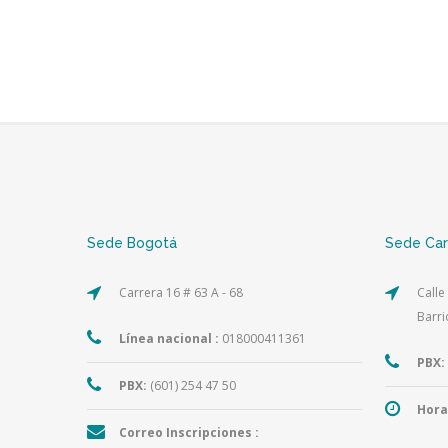
Sede Bogotá
Sede Ca
Carrera 16 # 63 A - 68
Calle
Barri
Línea nacional :
018000411361
PBX:
PBX:
(601) 254 47 50
Hora
Correo Inscripciones :