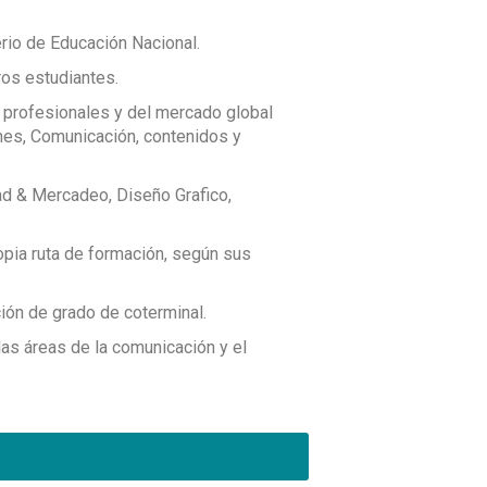
icación, cultura y tecnología» (Categoría A
 colectivos sociales y territorios donde se
Se interesa por analizar las relaciones entre la
ades territoriales, entre otros.
erio de Educación Nacional.
e la comunicación y el periodismo.
oducción simbólica; Comunicación,
medios de comunicación, y ser en sí mismo
ros estudiantes.
os: El programa cuenta con semilleros de
contextos sociales y culturales.
 profesionales y del mercado global
ctos comunicativos interactivos para
ones, Comunicación, contenidos y
 y privadas, movimientos sociales y entes
 las TIC.
ad & Mercadeo, Diseño Grafico,
propia ruta de formación, según sus
ión de grado de coterminal.
as áreas de la comunicación y el