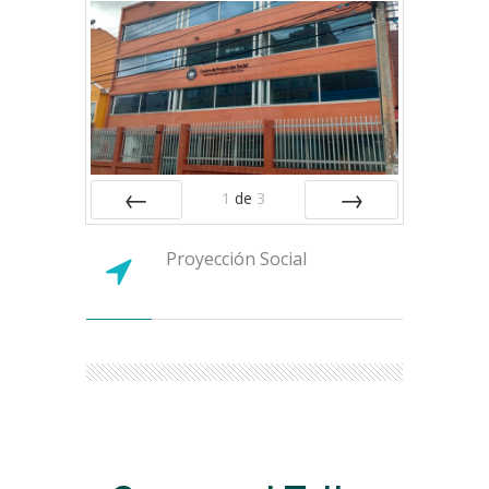
1
de
3
ANTERIOR
SIGUIENTE
Proyección Social