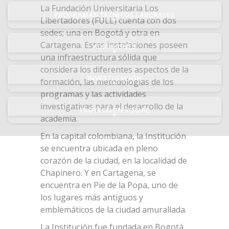
La Fundación Universitaria Los
PROGRAMAS TÉCNICOS LABORALES
Libertadores (FULL) cuenta con dos
+
sedes; una en Bogotá y otra en
Cartagena. Estas instalaciones poseen
ADMISIONES
+
una infraestructura sólida que
considera los diferentes aspectos de la
INVESTIGACIÓN
formación, las metodologías de los
+
programas y las actividades
investigativas para el desarrollo de la
PROYECCIÓN SOCIAL
+
academia.
En la capital colombiana, la Institución
se encuentra ubicada en pleno
corazón de la ciudad, en la localidad de
Chapinero. Y en Cartagena, se
encuentra en Pie de la Popa, uno de
los lugares más antiguos y
emblemáticos de la ciudad amurallada.
La Institución fue fundada en Bogotá