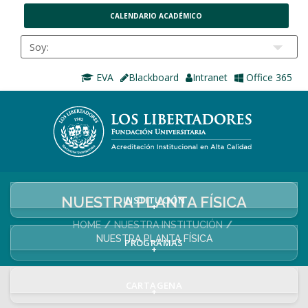
CALENDARIO ACADÉMICO
EVA
Blackboard
Intranet
Office 365
NUESTRA PLANTA FÍSICA
INSTITUCIÓN
+
HOME
NUESTRA INSTITUCIÓN
NUESTRA PLANTA FÍSICA
PROGRAMAS
+
CARTAGENA
+