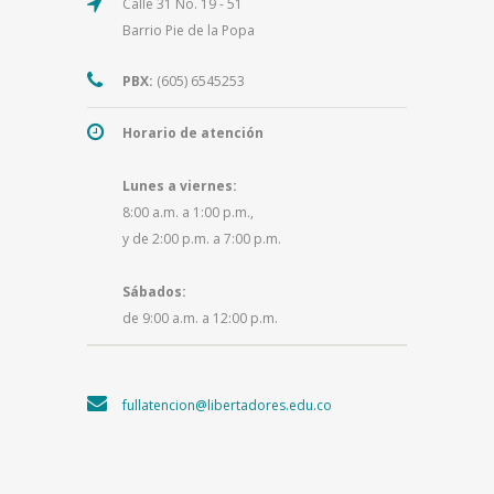
Calle 31 No. 19 - 51
Barrio Pie de la Popa
PBX:
(605) 6545253
Horario de atención
Lunes a viernes:
8:00 a.m. a 1:00 p.m.,
y de 2:00 p.m. a 7:00 p.m.
Sábados:
de 9:00 a.m. a 12:00 p.m.
fullatencion@libertadores.edu.co