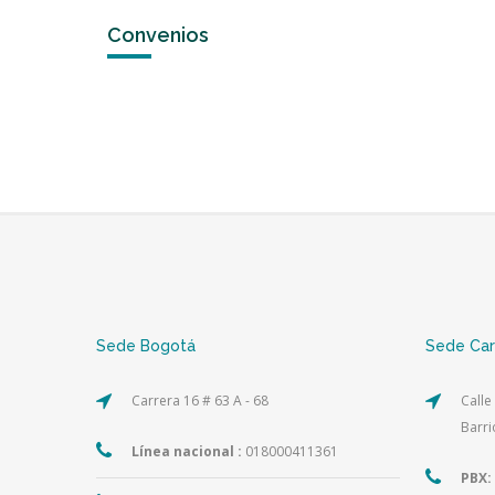
Convenios
Sede Bogotá
Sede Ca
Carrera 16 # 63 A - 68
Calle
Barri
Línea nacional :
018000411361
PBX: