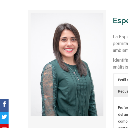
Esp
La Espe
permita
ambient
Identif
análisi
Perfil
Reque
Profe
del á
como 