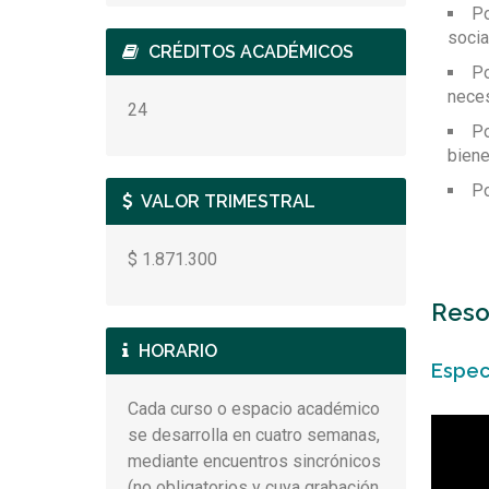
Po
social
Con
CRÉDITOS ACADÉMICOS
Po
neces
24
Po
biene
Po
VALOR TRIMESTRAL
$ 1.871.300
Reso
HORARIO
Espec
Cada curso o espacio académico
Repro
se desarrolla en cuatro semanas,
de
mediante encuentros sincrónicos
vídeo
(no obligatorios y cuya grabación