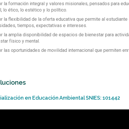
r la formación integral y valores misionales, pensados para edu
, lo ético, lo estético y lo político.
ectividad
r la flexibilidad de la oferta educativa que permite al estudiante
idades, tiempos, expectativas e intereses.
Banda ancha 5 Mbps
r la amplia disponibilidad de espacios de bienestar para activid
star físico y mental.
r las oportunidades de movilidad internacional que permiten enr
luciones
ialización en Educación Ambiental SNIES: 101442
ductor