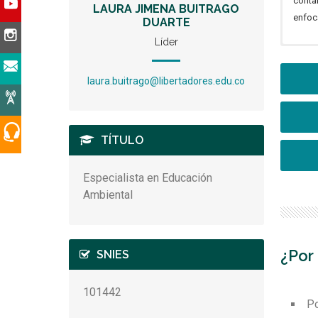
conta
LAURA JIMENA BUITRAGO
enfoca
DUARTE
Líder
El Esp
Har
regio
laura.buitrago@libertadores.edu.co
for
la par
inv
Así mi
inv
saber
ada
amb
ext
TÍTULO
des
Especialista en Educación
edu
Ambiental
soc
Sof
con
¿Por
SNIES
alt
101442
Po