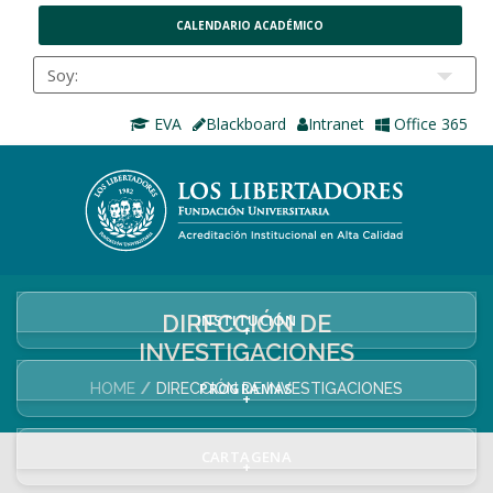
CALENDARIO ACADÉMICO
EVA
Blackboard
Intranet
Office 365
DIRECCIÓN DE
INSTITUCIÓN
+
INVESTIGACIONES
PROGRAMAS
HOME
DIRECCIÓN DE INVESTIGACIONES
+
CARTAGENA
+