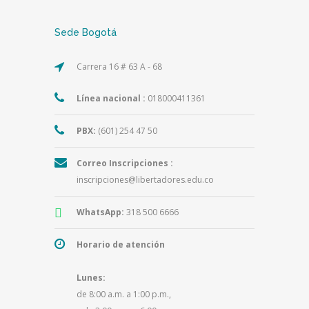
Sede Bogotá
Carrera 16 # 63 A - 68
Línea nacional :
018000411361
PBX:
(601) 254 47 50
Correo Inscripciones :
inscripciones@libertadores.edu.co
WhatsApp:
318 500 6666
Horario de atención
Lunes:
de 8:00 a.m. a 1:00 p.m.,