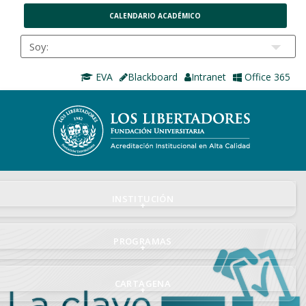
CALENDARIO ACADÉMICO
EVA
Blackboard
Intranet
Office 365
INSTITUCIÓN
+
PROGRAMAS
+
CARTAGENA
+