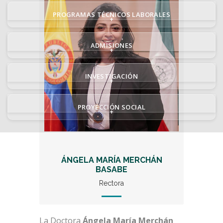
PROGRAMAS TÉCNICOS LABORALES
+
ADMISIONES
+
INVESTIGACIÓN
+
PROYECCIÓN SOCIAL
+
ÁNGELA MARÍA MERCHÁN
BASABE
Rectora
La Doctora
Ángela María Merchán