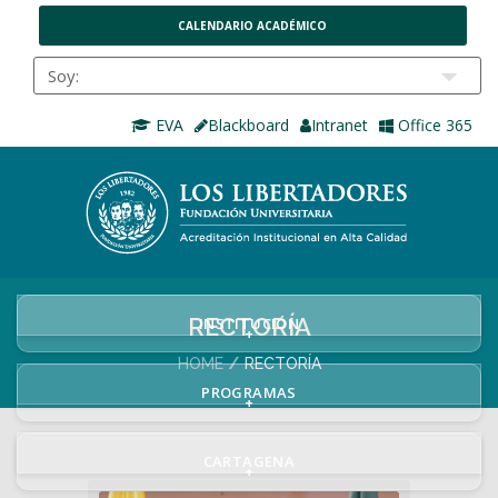
CALENDARIO ACADÉMICO
EVA
Blackboard
Intranet
Office 365
RECTORÍA
INSTITUCIÓN
+
HOME
RECTORÍA
PROGRAMAS
+
CARTAGENA
+