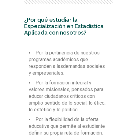
Ciencias (ACOFACIEN)
referencias bibliográficas
Experiencia en la enseñanza de la
estadística
Salas de tutoría de Ciencias
¿Por qué estudiar la
Básicas
Especialización en Estadística
Modernas aulas virtuales en
Aplicada con nosotros?
plataforma Blackboard
Por la pertinencia de nuestros
programas académicos que
responden a lasdemandas sociales
y empresariales.
Por la formación integral y
valores misionales, pensados para
educar ciudadanos críticos con
amplio sentido de lo social, lo ético,
lo estético y lo político.
Por la flexibilidad de la oferta
educativa que permite al estudiante
definir su propia ruta de formación,