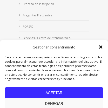
Proceso de Inscripción
Preguntas Frecuentes
PQRSFD
Servicios / Centro de Atención Web
Gestionar consentimiento
Correo Institucional
Para ofrecer las mejores experiencias, utilizamos tecnologías como las
Notificaciones judiciales
cookies para almacenar y/o acceder a la información del dispositivo. El
consentimiento de estas tecnologías nos permitirá procesar datos
como el comportamiento de navegación o las identificaciones únicas
en este sitio. No consentir o retirar el consentimiento, puede afectar
negativamente a ciertas características y funciones.
Copyright © 2024 Fundación Universitaria Los
Libertadores | Institución Universitaria | Vigilada
ACEPTAR
Mineducación
| Personería Jurídica Resolución
7542 de mayo de 1982
DENEGAR
Acreditación Institucional en Alta Calidad