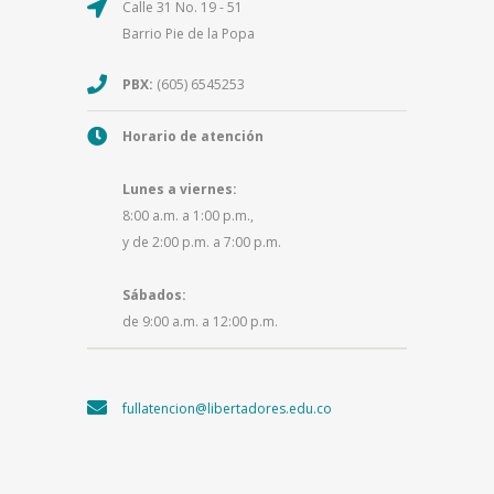
Calle 31 No. 19 - 51
Barrio Pie de la Popa
PBX:
(605) 6545253
Horario de atención
Lunes a viernes:
8:00 a.m. a 1:00 p.m.,
y de 2:00 p.m. a 7:00 p.m.
Sábados:
de 9:00 a.m. a 12:00 p.m.
fullatencion@libertadores.edu.co