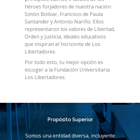
héroes forjadores de nuestra nación:
Simón Bolívar, Francisco de Paula
Santander y Antonio Nariño. Ellos
representaron los valores de Libertad,
Orden y Justicia, ideales educativos
que inspiran el horizonte de Los
Libertadores.
Por todo esto, tu mejor opción es
escoger a la Fundación Universitaria
Los Libertadores.
Propósito Superior
Somos una entidad diversa, incluyente