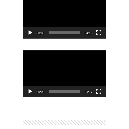
de
vídeo
00:00
04:19
Reproductor
de
vídeo
00:00
04:17