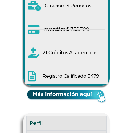
Duración: 3 Periodos
Inversión: $ 735.700
21 Créditos Académicos
Registro Calificado 3479
Perfil