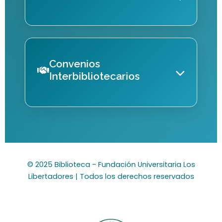
comunidad universitaria.
Nuestra Historia
Préstamo Externo
Se inaugura oficialmente en el 2004
Material que puede ser consultado por los
Convenios
con la presencia del entonces
usuarios de la Biblioteca fuera de las
Interbibliotecarios
vicepresidente de la República,
instalaciones de la Fundación Universitaria
Francisco Santos, y los fundadores
Colección General
los Libertadores. Las políticas de este
de la Institución Hernán Linares
Conformada por material textual de
préstamo están condicionadas, según el
Ángel, Jaime Alberto Moreno y Pablo
todas las áreas del conocimiento.
perfil del usuario.
Cartas de Presentación
Oliveros Marmolejo. Actualmente
Comprende libros, anuarios, normas,
cuenta con dos bibliotecas, (Sede
leyes, entre otros. Se puede consultar
Formato que expide la Biblioteca a
Renovación de Préstamos
Bogotá y Sede Cartagena).
en sala o para préstamo externo.
miembros de la Comunidad Libertadora que
© 2025 Biblioteca - Fundación Universitaria Los
Servicio que permite extender el plazo de
requieran el acceso a otras bibliotecas
Libertadores | Todos los derechos reservados
entrega del material que se tiene en
universitarias para consulta de material
préstamo. Puede realizar la renovación a
bibliográfico. Este formato tiene vigencia de
Biblioteca Central (Sede Bogotá)
través de su perfil de biblioteca, en el
8 días.
módulo de Mi cuenta "Renovación" o vía
Ubicada en la Sede Bolívar, cuenta con más