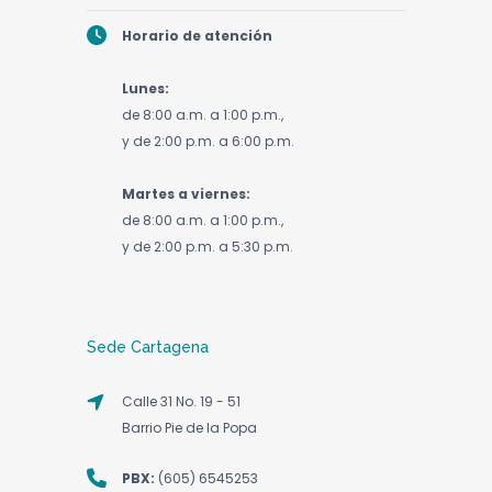
obtener un dato específico. A este
que requieren nuestros programas
grupo pertenecen los diccionarios,
Horario de atención
académicos.
enciclopedias, atlas, por nombrar solo
Préstamo de dispositivos
algunos.
electrónicos portátiles
Lunes:
de 8:00 a.m. a 1:00 p.m.,
Recursos de apoyo académico
El préstamo de estos dispositivos se realiza
y de 2:00 p.m. a 6:00 p.m.
por tres (3) horas, el usuario deberá
Normatividad
presentar su carné y cédula en la ventanilla
Martes a viernes:
de circulación y préstamo.
de 8:00 a.m. a 1:00 p.m.,
y de 2:00 p.m. a 5:30 p.m.
Consulta en Sala
Colección de Referencia
Material que debe ser consultado
únicamente en las salas de lectura,
Documentos publicados por la
Sede Cartagena
disponible dentro de las instalaciones de la
Fundación Universitaria Los
Biblioteca.
Libertadores.
Calle 31 No. 19 - 51
Barrio Pie de la Popa
Préstamo de Salas de Estudio
(Cubículos de Investigación)
PBX:
(605) 6545253