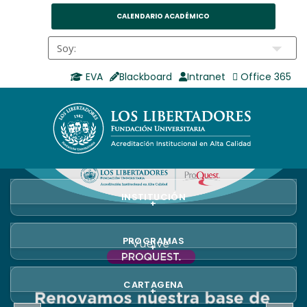
CALENDARIO ACADÉMICO
EVA
Blackboard
Intranet
Office 365
INSTITUCIÓN
+
PROGRAMAS
+
CARTAGENA
+