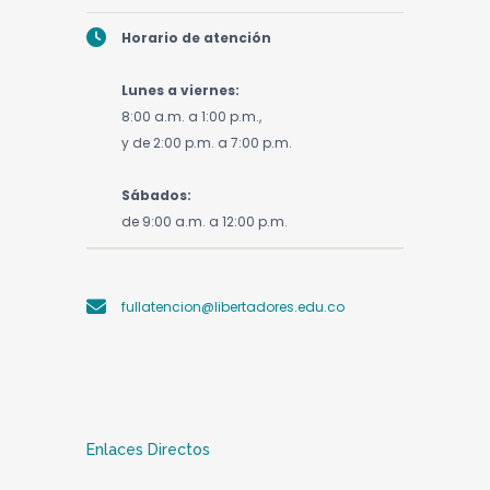
Cabinas para trabajos individuales o
Horario de atención
grupales como apoyo a los procesos
académicos de nuestros usuarios. El
Lunes a viernes:
préstamo de estos espacios se realiza en
8:00 a.m. a 1:00 p.m.,
los puntos de atención de la Biblioteca, y
Publicaciones Institucionales
y de 2:00 p.m. a 7:00 p.m.
será por un periodo de tres (3) horas,
Colección compuesta por los títulos
renovables de acuerdo a disponibilidad.
de revistas nacionales e
Sábados:
internacionales en todas las áreas del
de 9:00 a.m. a 12:00 p.m.
Formación de Usuarios
conocimiento. Se reciben por
suscripción, donación y canje.
Servicio de orientación y capacitación
permanente a usuarios de la institución,
fullatencion@libertadores.edu.co
para la búsqueda, recuperación y uso de la
información existente en los diferentes
medios y soportes con los que cuenta la
Biblioteca. Se brinda a los usuarios para que
puedan recuperar, localizar y utilizar la
Enlaces Directos
información especializada de carácter
académico y científico.
Hemeroteca