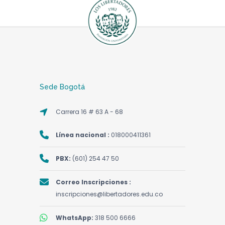
email: biblioteca@libertadores.edu.co.
de 80.000 ejemplares en un área de 1.500
Préstamo Interbibliotecario
m2, aproximadamente. Allí se albergan
Material bibliográfico que se presta entre
colecciones de libros, revistas, materiales
COL.
COL.
Colección Abierta
PERIODO
las instituciones con las que se tiene
audiovisuales y multimedia, periódicos,
GENERAL
AUDI
TIPO DE USUARIO
(DÍAS
convenio. Este proceso se realizará de
Integrada por material que presenta
mapas, entre otras.
O
-
VIGENTES)
acuerdo con las políticas establecidas por
un alto nivel de consulta. Su préstamo
ABIERTA
MULT
es por horas.
cada institución. Actualmente se cuenta
Biblioteca de Cartagena
Estudiantes
con 55 convenios entre Instituciones
Sede Bogotá
Pregrado y
3 Ítems
8 Días
2 Íte
Ubicada en pie de popa, con una extensión
Universitarias a Nivel Nacional y Local.
Posgrado
de 197.8 m2, posee más de 6.000
Carrera 16 # 63 A - 68
ejemplares, ofreciendo recursos físicos y
Docentes
5 Ítems
15 Días
2 Íte
digitales a toda su comunidad académica.
Convenios Vigentes
Línea nacional :
018000411361
Personal
3 Ítems
8 Días
2 Íte
Adicionalmente las dos sedes cuentan con
administrativo
PBX:
(601) 254 47 50
convenios que facilitan la consulta y el
Consulta
Cons
préstamo de material bibliográfico con
Colección de Reserva
Egresados
0 Días
Correo Inscripciones :
en sala
sala
más de 100 convenios instituciones del país
Son los libros que contienen
inscripciones@libertadores.edu.co
y acceso a múltiples bases de datos, que
información muy breve y concreta
Préstamo
Cons
1 Ítems
8 Días
contienen los artículos y libros más
sobre un tema, permitiéndole al lector
Interbibliotecario
sala
WhatsApp:
318 500 6666
actualizados en todas las áreas del saber