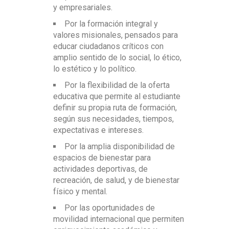
y empresariales.
Sistemas de Ingeniería (GIDAD) –
Categoría B
Por la formación integral y
valores misionales, pensados para
Representaciones y Conceptos
educar ciudadanos críticos con
Científicos (IREC) – Categoría A1
amplio sentido de lo social, lo ético,
lo estético y lo político.
*Reconocidos por MinCiencias.
Por la flexibilidad de la oferta
educativa que permite al estudiante
definir su propia ruta de formación,
según sus necesidades, tiempos,
expectativas e intereses.
Por la amplia disponibilidad de
espacios de bienestar para
actividades deportivas, de
recreación, de salud, y de bienestar
físico y mental.
Por las oportunidades de
movilidad internacional que permiten