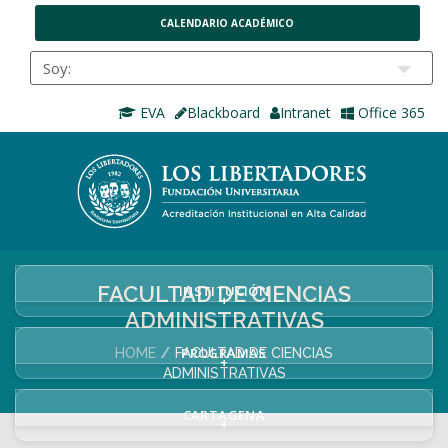
CALENDARIO ACADÉMICO
EVA
Blackboard
Intranet
Office 365
FACULTAD DE CIENCIAS
INSTITUCIÓN
+
ADMINISTRATIVAS
PROGRAMAS
HOME
FACULTAD DE CIENCIAS
+
ADMINISTRATIVAS
CARTAGENA
+