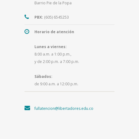
Barrio Pie de la Popa
PBX:
(605) 6545253
Horario de atención
Lunes a viernes:
8:00 a.m. a 1:00 p.m.,
y de 2:00 p.m. a 7:00 p.m.
Sábados:
de 9:00 a.m. a 12:00 p.m.
fullatencion@libertadores.edu.co