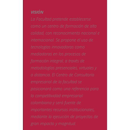
VISIÓN
La Facultad pretende establecerse
como un centro de formación de alta
calidad, con reconocimiento nacional e
internacional. Se propone el uso de
tecnologías innovadoras como
mediadoras en los procesos de
formación integral, a través de
metodologías presenciales, virtuales y
a distancia. El Centro de Consultoría
empresarial de la facultad se
posicionará como una referencia para
la competitividad empresarial
colombiana y será fuente de
importantes recursos institucionales,
mediante la ejecución de proyectos de
gran impacto y magnitud.