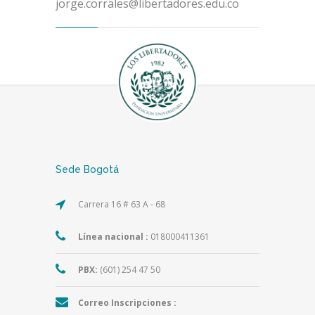
jorge.corrales@libertadores.edu.co
Sede Bogotá
Carrera 16 # 63 A - 68
Línea nacional :
018000411361
PBX:
(601) 254 47 50
Correo Inscripciones :