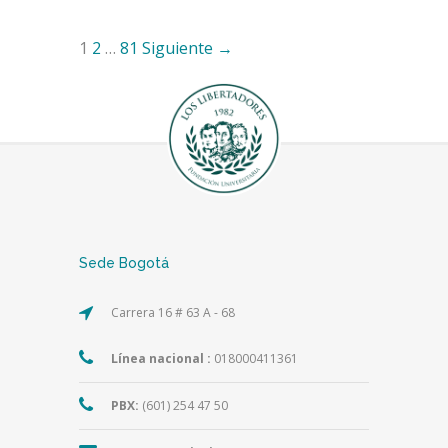
1
2
…
81
Siguiente →
Sede Bogotá
Carrera 16 # 63 A - 68
Línea nacional :
018000411361
PBX:
(601) 254 47 50