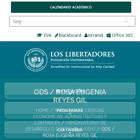
CALENDARIO ACADÉMICO
EVA
Blackboard
Intranet
Office 365
ODS / ROSA EUGENIA
INSTITUCIÓN
+
REYES GIL
PROGRAMAS
HOME
FACULTAD DE CIENCIAS
+
ECONÓMICAS, ADMINISTRATIVAS Y
CONTABLES
OBSERVATORIO DE
DESARROLLO SOSTENIBLE (ODS)
ODS /
CARTAGENA
+
ROSA EUGENIA REYES GIL