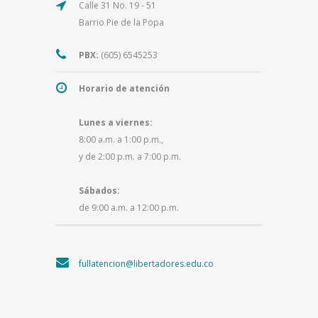
Calle 31 No. 19 - 51
Barrio Pie de la Popa
PBX:
(605) 6545253
Horario de atención
Lunes a viernes:
8:00 a.m. a 1:00 p.m.,
y de 2:00 p.m. a 7:00 p.m.
Sábados:
de 9:00 a.m. a 12:00 p.m.
fullatencion@libertadores.edu.co