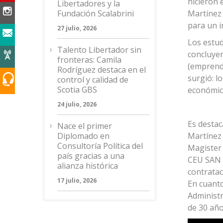
hicieron 
Libertadores y la
Fundación Scalabrini
Martínez
para un i
27 julio, 2026
Los estud
Talento Libertador sin
concluyer
fronteras: Camila
(emprende
Rodríguez destaca en el
surgió: l
control y calidad de
Scotia GBS
económico
24 julio, 2026
Es destac
Nace el primer
Diplomado en
Martínez
Consultoría Política del
Magister 
país gracias a una
CEU SAN 
alianza histórica
contratac
17 julio, 2026
En cuant
Administr
de 30 año