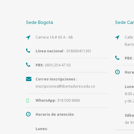
Sede Bogotá
Sede Ca
Carrera 16 # 63 A - 68
Calle
Barri
Línea nacional :
018000411361
PBX:
PBX:
(601) 254 47 50
Hora
Correo Inscripciones :
inscripciones@libertadores.edu.co
Lune
8:00 
WhatsApp:
318 500 6666
y de 
Horario de atención
Sába
de 9:
Lunes: