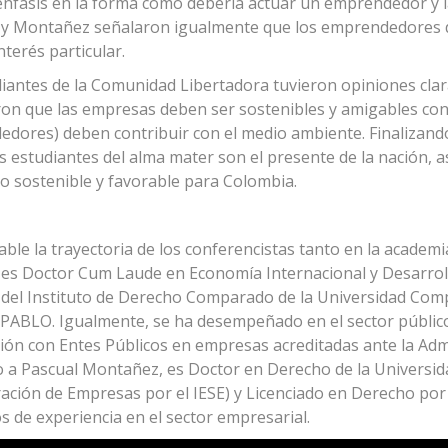
énfasis en la forma como debería actuar un emprendedor y 
 y Montañez señalaron igualmente que los emprendedores de
nterés particular.
iantes de la Comunidad Libertadora tuvieron opiniones clar
on que las empresas deben ser sostenibles y amigables con 
dores) deben contribuir con el medio ambiente. Finalizand
os estudiantes del alma mater son el presente de la nación, 
 sostenible y favorable para Colombia.
able la trayectoria de los conferencistas tanto en la academ
 es Doctor Cum Laude en Economía Internacional y Desarrol
del Instituto de Derecho Comparado de la Universidad Comp
PABLO. Igualmente, se ha desempeñado en el sector público
ión con Entes Públicos en empresas acreditadas ante la Admi
o a Pascual Montañez, es Doctor en Derecho de la Universi
ación de Empresas por el IESE) y Licenciado en Derecho por
s de experiencia en el sector empresarial.