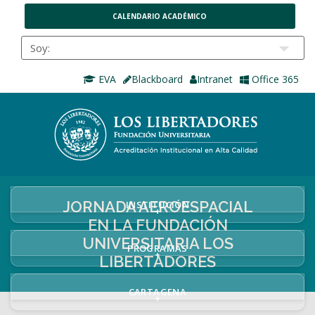
CALENDARIO ACADÉMICO
EVA
Blackboard
Intranet
Office 365
JORNADA AEROESPACIAL
INSTITUCIÓN
+
EN LA FUNDACIÓN
UNIVERSITARIA LOS
PROGRAMAS
+
LIBERTADORES
CARTAGENA
+