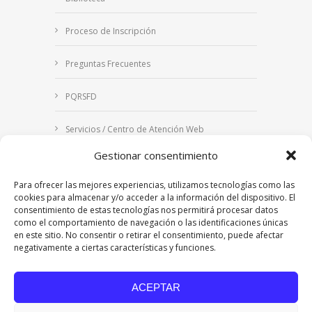
Proceso de Inscripción
Preguntas Frecuentes
PQRSFD
Servicios / Centro de Atención Web
Gestionar consentimiento
Correo Institucional
Para ofrecer las mejores experiencias, utilizamos tecnologías como las
Notificaciones judiciales
cookies para almacenar y/o acceder a la información del dispositivo. El
consentimiento de estas tecnologías nos permitirá procesar datos
como el comportamiento de navegación o las identificaciones únicas
en este sitio. No consentir o retirar el consentimiento, puede afectar
negativamente a ciertas características y funciones.
Copyright © 2024 Fundación Universitaria Los
Libertadores | Institución Universitaria | Vigilada
ACEPTAR
Mineducación
| Personería Jurídica Resolución
7542 de mayo de 1982