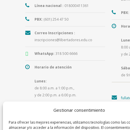
Línea nacional :
018000411361
PBX:
PBX:
(601) 254 47 50
Hora
Correo Inscripciones :
inscripciones@libertadores.edu.co
Lune
8:00 
WhatsApp:
318 500 6666
y de 
Horario de atención
Sába
de 9:
Lunes:
de 8:00 a.m. a 1:00 p.m.,
y de 2:00 p.m. a 6:00 p.m.
fulla
Martes a viernes:
Gestionar consentimiento
de 8:00 a.m. a 1:00 p.m.,
Para ofrecer las mejores experiencias, utilizamos tecnologías como las c
y de 2:00 p.m. a 5:30 p.m.
almacenar y/o acceder a la información del dispositivo. El consentimiento