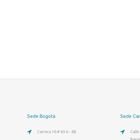
Sede Bogotá
Sede Ca
Carrera 16 # 63 A - 68
Calle
Barri