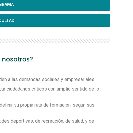
OGRAMA
artícipes de semilleros y pasantías de investigación
as organizaciones y los territorios en América Latina
extos globales.
CULTAD
ronterizos.
ional e internacional.
res internacionales.
 contables.
n nosotros?
nto y responsabilidad social corporativa.
den a las demandas sociales y empresariales.
car ciudadanos críticos con amplio sentido de lo
 definir su propia ruta de formación, según sus
ades deportivas, de recreación, de salud, y de