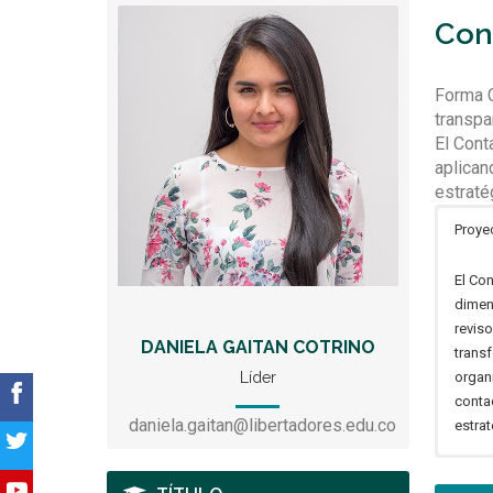
Cont
Forma C
transpa
El Cont
aplican
estraté
Proye
El Con
dimen
reviso
DANIELA GAITAN COTRINO
trans
Líder
organ
contad
daniela.gaitan@libertadores.edu.co
estrat
Grupo
El pr
Socia