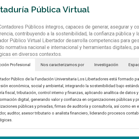
aduría Pública Virtual
ontadores Públicos íntegros, capaces de generar, asegurar y com
rencia, contribuyendo a la sostenibilidad, la confianza pública y 
ador Público Virtual Libertador desarrolla competencias para gest
do normativa nacional e internacional y herramientas digitales, 
gicas en diversos contextos.
cción Profesional
Nos caracterizamos por
Investigación
Espac
tador Público de la Fundación Universitaria Los Libertadores está formado para
sión económica, social y ambiental, integrando la sostenibilidad bajo estánda
ría fiscal, tributación, control interno y finanzas, aplicando analítica de datos
formación digital, generando valor y confianza en organizaciones públicas y p
izaciones públicas y privadas, firmas de auditoría y consultoría, así como e
or, auditor, asesor tributario o analista financiero, liderando procesos contab
égicas.
s: Reflexión Económica, Administrativa y Contable (REAC), categorizado en A
ograma ofrece oportunidades de relacionamiento nacional e internacional, med
Modalidad virtual articulada con la presencial, que potencia cobertura, calidad
Área Contable
l y Ambiental (GIRSA), grupo interinstitucional con Universidad Santo Tomás, 