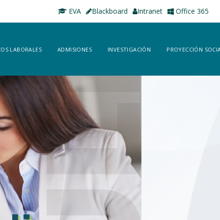
EVA
Blackboard
Intranet
Office 365
OS LABORALES
ADMISIONES
INVESTIGACIÓN
PROYECCIÓN SOCI