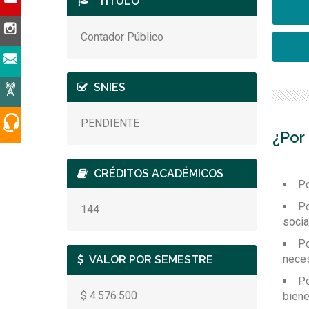
TÍTULO
clasi
vincul
tra
Contador Público
SNIES
PENDIENTE
¿Por
CRÉDITOS ACADÉMICOS
Po
Po
144
social
Po
neces
VALOR POR SEMESTRE
Po
$ 4.576.500
biene