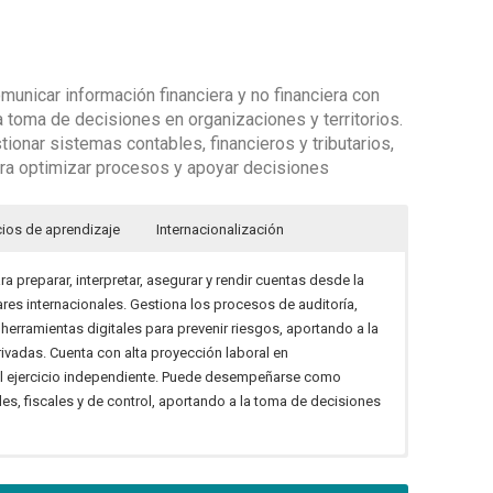
unicar información financiera y no financiera con
la toma de decisiones en organizaciones y territorios.
ionar sistemas contables, financieros y tributarios,
para optimizar procesos y apoyar decisiones
ios de aprendizaje
Internacionalización
 preparar, interpretar, asegurar y rendir cuentas desde la
res internacionales. Gestiona los procesos de auditoría,
 y herramientas digitales para prevenir riesgos, aportando a la
rivadas. Cuenta con alta proyección laboral en
n el ejercicio independiente. Puede desempeñarse como
les, fiscales y de control, aportando a la toma de decisiones
1 Minciencias. Grupo de Investigación en Responsabilidad
iante:
 e inclusión.
Unimonserrate y Fundación Universitaria Los Libertadores,