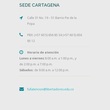
SEDE CARTAGENA
Calle 31 No. 19 – 51 Barrio Pie de la
Popa
PBX: (+57 60 5) 656 85 34 (+57 60 5) 656
85 12
Horario de atención
Lunes a viernes:
8:00 a.m. a 1:00 p.m., y
de 2:00 p.m. a 7:00 p.m.
Sábados:
de 9:00 a.m. a 12:00 p.m.
fullatencion@libertadores.edu.co