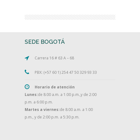
SEDE BOGOTÁ
Carrera 16 # 63 A – 68
PBX: (+57 60 1) 254 47 50 329 93 33
Horario de atención
Lunes:
de 8:00 a.m. a 1:00 p.m.,y de 2:00
p.m. a 6:00 p.m.
Martes a viernes:
de 8:00 a.m. a 1:00
p.m., y de 2:00 p.m. a 5:30 p.m.