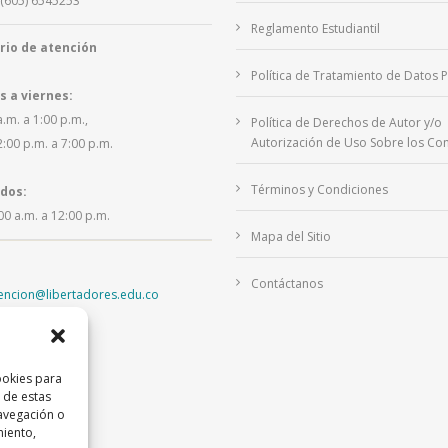
(605) 6545253
Reglamento Estudiantil
rio de atención
Política de Tratamiento de Datos 
s a viernes:
a.m. a 1:00 p.m.,
Política de Derechos de Autor y/o
Autorización de Uso Sobre los Con
2:00 p.m. a 7:00 p.m.
Términos y Condiciones
dos:
00 a.m. a 12:00 p.m.
Mapa del Sitio
Contáctanos
tencion@libertadores.edu.co
ookies para
 de estas
avegación o
miento,