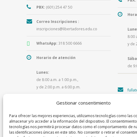
PBX:
PBX:
(601) 254 47 50
Hora
Correo Inscripciones :
inscripciones@libertadores.edu.co
Lune
8:00 
WhatsApp:
318 500 6666
y de 
Horario de atención
Sába
de 9:
Lunes:
de 8:00 a.m. a 1:00 p.m.,
y de 2:00 p.m. a 6:00 p.m.
fulla
Martes a viernes:
Gestionar consentimiento
de 8:00 a.m. a 1:00 p.m.,
Para ofrecer las mejores experiencias, utilizamos tecnologías como las c
y de 2:00 p.m. a 5:30 p.m.
almacenar y/o acceder a la información del dispositivo. El consentimiento
tecnologías nos permitirá procesar datos como el comportamiento de n
las identificaciones únicas en este sitio. No consentir o retirar el consenti