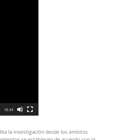
01:24
ita la investigación desde los ámbitos
eamientos se establecen de acuerdo con la