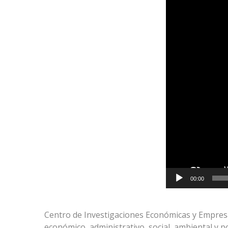
de
vídeo
00:00
Centro de Investigaciones Económicas y Empresari
económico, administrativo, social, ambiental y 