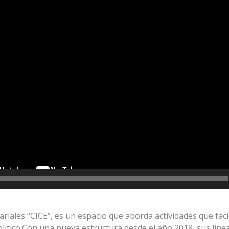
ales “CICE”, es un espacio que aborda actividades que facil
político.Con una nueva estructura desde el año 2018, sus lin