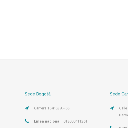
Sede Bogotá
Sede Ca
Carrera 16 # 63 A - 68
Calle
Barri
Línea nacional :
018000411361