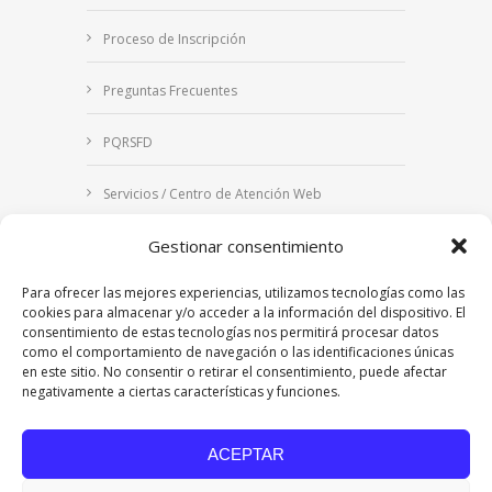
Proceso de Inscripción
Preguntas Frecuentes
PQRSFD
Servicios / Centro de Atención Web
Gestionar consentimiento
Correo Institucional
Para ofrecer las mejores experiencias, utilizamos tecnologías como las
Notificaciones judiciales
cookies para almacenar y/o acceder a la información del dispositivo. El
consentimiento de estas tecnologías nos permitirá procesar datos
como el comportamiento de navegación o las identificaciones únicas
en este sitio. No consentir o retirar el consentimiento, puede afectar
negativamente a ciertas características y funciones.
Copyright © 2024 Fundación Universitaria Los
Libertadores | Institución Universitaria | Vigilada
ACEPTAR
Mineducación
| Personería Jurídica Resolución
7542 de mayo de 1982