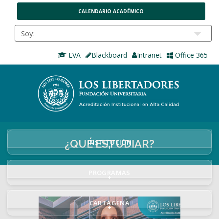
CALENDARIO ACADÉMICO
EVA
Blackboard
Intranet
Office 365
¿QUÉ ESTUDIAR?
INSTITUCIÓN
+
PROGRAMAS
+
CARTAGENA
+