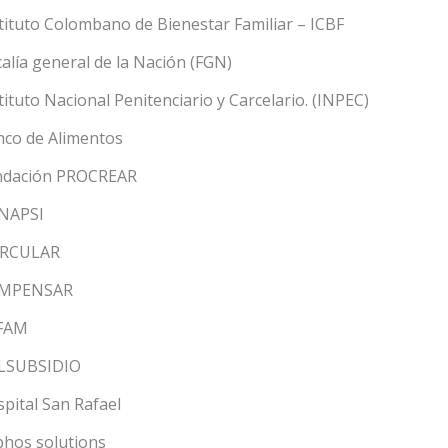
tituto Colombano de Bienestar Familiar – ICBF
calía general de la Nación (FGN)
tituto Nacional Penitenciario y Carcelario. (INPEC)
co de Alimentos
ndación PROCREAR
NAPSI
IRCULAR
MPENSAR
FAM
LSUBSIDIO
pital San Rafael
hos solutions