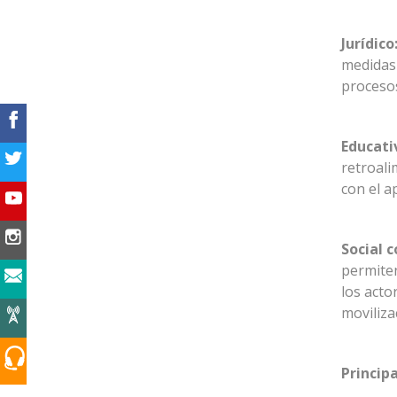
Jurídico
medidas 
procesos
Educati
retroali
con el a
Social 
permiten
los acto
moviliza
Princip