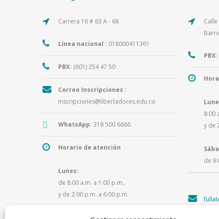
Carrera 16 # 63 A - 68
Calle
Barri
Línea nacional :
018000411361
PBX:
PBX:
(601) 254 47 50
Hora
Correo Inscripciones :
inscripciones@libertadores.edu.co
Lune
8:00 
WhatsApp:
318 500 6666
y de 
Horario de atención
Sába
de 9:
Lunes:
de 8:00 a.m. a 1:00 p.m.,
y de 2:00 p.m. a 6:00 p.m.
fulla
Martes a viernes: