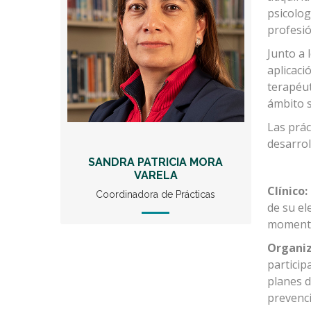
psicolog
profesió
Junto a 
aplicaci
terapéut
ámbito s
Las prác
desarrol
SANDRA PATRICIA MORA
VARELA
Clínico:
Coordinadora de Prácticas
de su el
momento 
Organiz
particip
planes d
prevenci