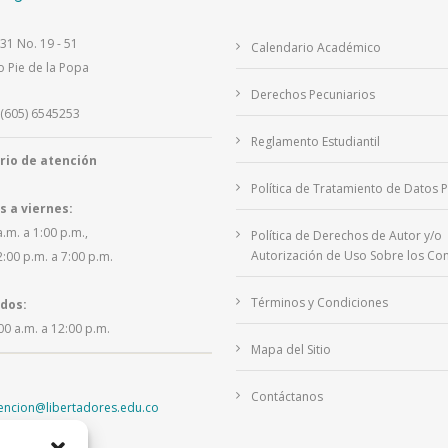
 31 No. 19 - 51
Calendario Académico
o Pie de la Popa
Derechos Pecuniarios
(605) 6545253
Reglamento Estudiantil
rio de atención
Política de Tratamiento de Datos 
s a viernes:
a.m. a 1:00 p.m.,
Política de Derechos de Autor y/o
Autorización de Uso Sobre los Con
2:00 p.m. a 7:00 p.m.
Términos y Condiciones
dos:
00 a.m. a 12:00 p.m.
Mapa del Sitio
Contáctanos
tencion@libertadores.edu.co