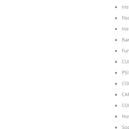
Ins
Fis
Ins
Ban
Fu
CU
PS
CO
CA
CO
Hos
Sop