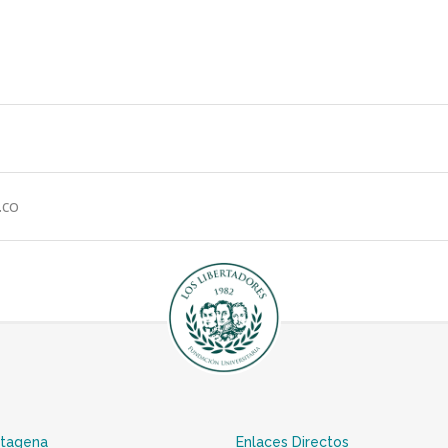
.co
rtagena
Enlaces Directos