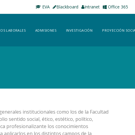
EVA
Blackboard
Intranet
Office 365
OS LABORALES
ADMISIONES
INVESTIGACIÓN
PROYECCIÓN SOCI
generales institucionales como los de la Facultad
 sentido social, ético, estético, político,
tica profesionalizante los conocimientos
a aplicarlos en los distintos campos de la