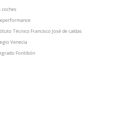
 coches
leperformance
tituto Técnico Francisco José de caldas
egio Venecia
egrado Fontibón