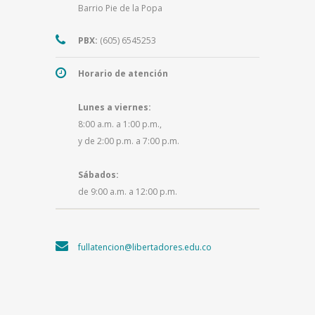
Barrio Pie de la Popa
PBX:
(605) 6545253
Horario de atención
Lunes a viernes:
8:00 a.m. a 1:00 p.m.,
y de 2:00 p.m. a 7:00 p.m.
Sábados:
de 9:00 a.m. a 12:00 p.m.
fullatencion@libertadores.edu.co