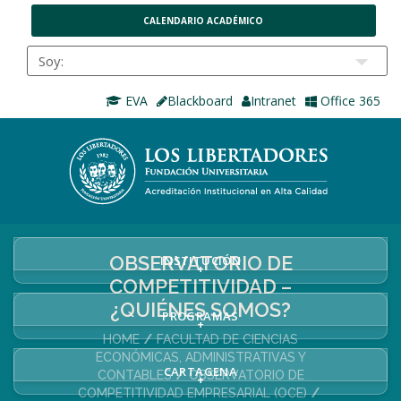
CALENDARIO ACADÉMICO
EVA
Blackboard
Intranet
Office 365
OBSERVATORIO DE
INSTITUCIÓN
+
COMPETITIVIDAD –
¿QUIÉNES SOMOS?
PROGRAMAS
+
HOME
FACULTAD DE CIENCIAS
ECONÓMICAS, ADMINISTRATIVAS Y
CARTAGENA
CONTABLES
OBSERVATORIO DE
+
COMPETITIVIDAD EMPRESARIAL (OCE)