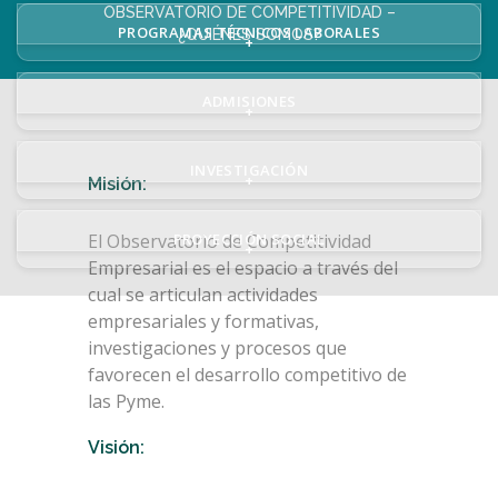
OBSERVATORIO DE COMPETITIVIDAD –
PROGRAMAS TÉCNICOS LABORALES
¿QUIÉNES SOMOS?
+
ADMISIONES
+
INVESTIGACIÓN
+
Misión:
El Observatorio de Competitividad
PROYECCIÓN SOCIAL
+
Empresarial es el espacio a través del
cual se articulan actividades
empresariales y formativas,
investigaciones y procesos que
favorecen el desarrollo competitivo de
las Pyme.
Visión: