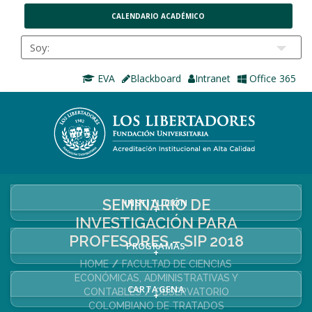
CALENDARIO ACADÉMICO
EVA
Blackboard
Intranet
Office 365
SEMINARIO DE
INSTITUCIÓN
+
INVESTIGACIÓN PARA
PROFESORES – SIP 2018
PROGRAMAS
+
HOME
FACULTAD DE CIENCIAS
ECONÓMICAS, ADMINISTRATIVAS Y
CARTAGENA
CONTABLES
OBSERVATORIO
+
COLOMBIANO DE TRATADOS