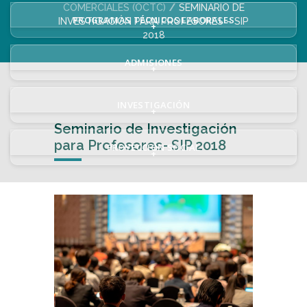
COMERCIALES (OCTC)
SEMINARIO DE
PROGRAMAS TÉCNICOS LABORALES
INVESTIGACIÓN PARA PROFESORES – SIP
+
2018
ADMISIONES
+
INVESTIGACIÓN
+
Seminario de Investigación
para Profesores- SIP 2018
PROYECCIÓN SOCIAL
+