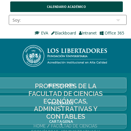
CALENDARIO ACADÉMICO
EVA
Blackboard
Intranet
Office 365
PROFESORES DE LA
INSTITUCIÓN
+
FACULTAD DE CIENCIAS
ECONÓMICAS,
PROGRAMAS
+
ADMINISTRATIVAS Y
CONTABLES
CARTAGENA
+
HOME
FACULTAD DE CIENCIAS