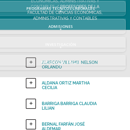
ECONÓMICAS, ADMINISTRATIVAS Y
CONTABLES
PROFESORES DE LA
PROGRAMAS TÉCNICOS LABORALES
+
FACULTAD DE CIENCIAS ECONÓMICAS,
ADMINISTRATIVAS Y CONTABLES
ADMISIONES
+
INVESTIGACIÓN
+
PROYECCIÓN SOCIAL
ALARCON VILLAMIL NELSON
+
ORLANDO
ALDANA ORTIZ MARTHA
CECILIA
BARRIGA BARRIGA CLAUDIA
LILIAN
BERNAL FARFÁN JOSÉ
ALDEMAR