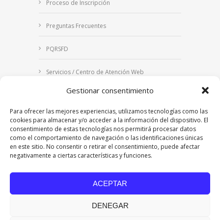
Proceso de Inscripción
Preguntas Frecuentes
PQRSFD
Servicios / Centro de Atención Web
Gestionar consentimiento
Correo Institucional
Para ofrecer las mejores experiencias, utilizamos tecnologías como las
Notificaciones judiciales
cookies para almacenar y/o acceder a la información del dispositivo. El
consentimiento de estas tecnologías nos permitirá procesar datos
como el comportamiento de navegación o las identificaciones únicas
en este sitio. No consentir o retirar el consentimiento, puede afectar
negativamente a ciertas características y funciones.
Copyright © 2024 Fundación Universitaria Los
Libertadores | Institución Universitaria | Vigilada
ACEPTAR
Mineducación
| Personería Jurídica Resolución
7542 de mayo de 1982
DENEGAR
Acreditación Institucional en Alta Calidad
Resolución 015638 del 5 de agosto de 2022,