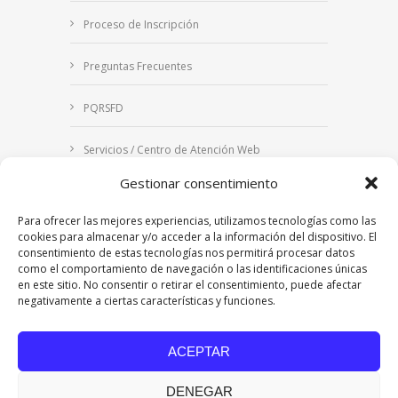
Proceso de Inscripción
Preguntas Frecuentes
PQRSFD
Servicios / Centro de Atención Web
Gestionar consentimiento
Correo Institucional
Para ofrecer las mejores experiencias, utilizamos tecnologías como las
Notificaciones judiciales
cookies para almacenar y/o acceder a la información del dispositivo. El
consentimiento de estas tecnologías nos permitirá procesar datos
como el comportamiento de navegación o las identificaciones únicas
en este sitio. No consentir o retirar el consentimiento, puede afectar
negativamente a ciertas características y funciones.
Copyright © 2024 Fundación Universitaria Los
Libertadores | Institución Universitaria | Vigilada
ACEPTAR
Mineducación
| Personería Jurídica Resolución
7542 de mayo de 1982
DENEGAR
Acreditación Institucional en Alta Calidad