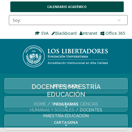
CALENDARIO ACADÉMICO
EVA
Blackboard
Intranet
Office 365
DOCENTES MAESTRÍA
INSTITUCIÓN
+
EDUCACIÓN
PROGRAMAS
HOME
FACULTAD DE CIENCIAS
+
HUMANAS Y SOCIALES
DOCENTES
MAESTRÍA EDUCACIÓN
CARTAGENA
+