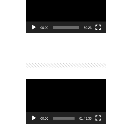
de
vídeo
00:00
50:23
Reproductor
de
vídeo
00:00
01:43:33