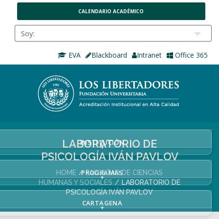
CALENDARIO ACADÉMICO
EVA
Blackboard
Intranet
Office 365
LABORATORIO DE
INSTITUCIÓN
+
PSICOLOGÍA IVÁN PAVLOV
PROGRAMAS
HOME
FACULTAD DE CIENCIAS
+
HUMANAS Y SOCIALES
LABORATORIO DE
PSICOLOGÍA IVÁN PAVLOV
CARTAGENA
+