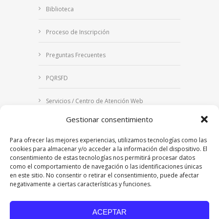
Biblioteca
Proceso de Inscripción
Preguntas Frecuentes
PQRSFD
Servicios / Centro de Atención Web
Gestionar consentimiento
Correo Institucional
Para ofrecer las mejores experiencias, utilizamos tecnologías como las
Notificaciones judiciales
cookies para almacenar y/o acceder a la información del dispositivo. El
consentimiento de estas tecnologías nos permitirá procesar datos
como el comportamiento de navegación o las identificaciones únicas
en este sitio. No consentir o retirar el consentimiento, puede afectar
negativamente a ciertas características y funciones.
Copyright © 2024 Fundación Universitaria Los
Libertadores | Institución Universitaria | Vigilada
ACEPTAR
Mineducación
| Personería Jurídica Resolución