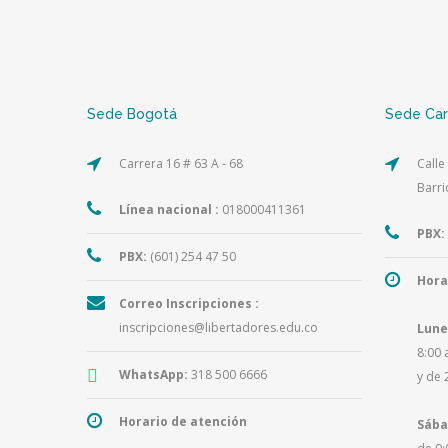
Sede Bogotá
Sede Ca
Carrera 16 # 63 A - 68
Calle
Barri
Línea nacional :
018000411361
PBX:
PBX:
(601) 254 47 50
Hora
Correo Inscripciones :
inscripciones@libertadores.edu.co
Lune
8:00 
WhatsApp:
318 500 6666
y de 
Horario de atención
Sába