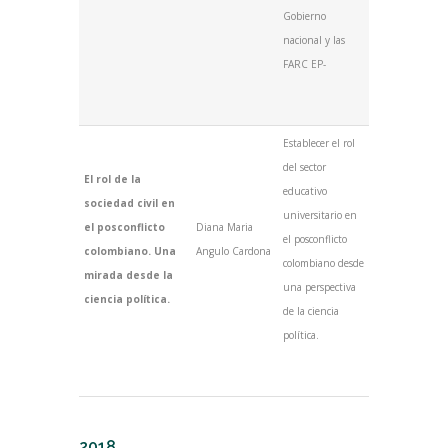
Gobierno
nacional y las
FARC EP-
Establecer el rol
del sector
El rol de la
educativo
sociedad civil en
universitario en
el posconflicto
Diana Maria
el posconflicto
colombiano. Una
Angulo Cardona
colombiano desde
mirada desde la
una perspectiva
ciencia política.
de la ciencia
política.
2018