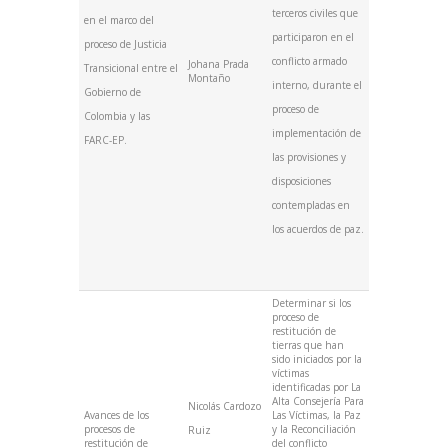
terceros civiles que
en el marco del
participaron en el
proceso de Justicia
conflicto armado
Johana Prada
Transicional entre el
Montaño
interno, durante el
Gobierno de
proceso de
Colombia y las
implementación de
FARC-EP.
las provisiones y
disposiciones
contempladas en
los acuerdos de paz.
Determinar si los
proceso de
restitución de
tierras que han
sido iniciados por la
víctimas
identificadas por La
Alta Consejería Para
Nicolás Cardozo
Avances de los
Las Víctimas, la Paz
procesos de
y la Reconciliación
Ruiz
restitución de
del conflicto