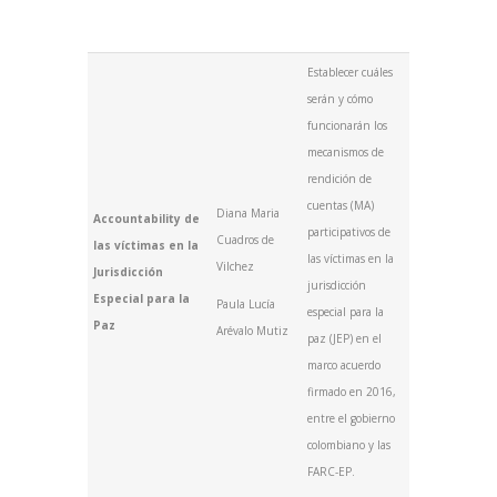
Establecer cuáles
serán y cómo
funcionarán los
mecanismos de
rendición de
cuentas (MA)
Diana Maria
Accountability de
participativos de
Cuadros de
las víctimas en la
las víctimas en la
Vilchez
Jurisdicción
jurisdicción
Especial para la
Paula Lucía
especial para la
Paz
Arévalo Mutiz
paz (JEP) en el
marco acuerdo
firmado en 2016,
entre el gobierno
colombiano y las
FARC-EP.