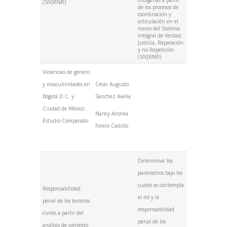
indígenas a partir
(SIVJRNR)
de los procesos de
coordinación y
articulación en el
marco del Sistema
Integral de Verdad,
Justicia, Reparación
y no Repetición
(SIVJRNR)
Violencias de género
y masculinidades en
César Augusto
Bogotá D.C. y
Sánchez Avella
Ciudad de México:
Nancy Andrea
Estudio Comparado
Forero Castillo
Determinar los
parámetros bajo los
cuales se contempla
Responsabilidad
el rol y la
penal de los terceros
responsabilidad
civiles a partir del
penal de los
análisis de contexto