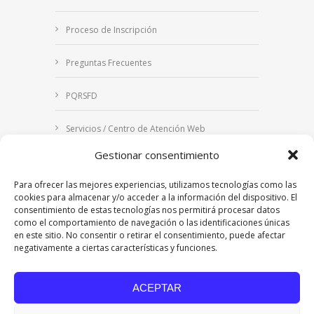
Proceso de Inscripción
Preguntas Frecuentes
PQRSFD
Servicios / Centro de Atención Web
Gestionar consentimiento
Correo Institucional
Para ofrecer las mejores experiencias, utilizamos tecnologías como las
Notificaciones judiciales
cookies para almacenar y/o acceder a la información del dispositivo. El
consentimiento de estas tecnologías nos permitirá procesar datos
como el comportamiento de navegación o las identificaciones únicas
en este sitio. No consentir o retirar el consentimiento, puede afectar
negativamente a ciertas características y funciones.
Copyright © 2024 Fundación Universitaria Los
Libertadores | Institución Universitaria | Vigilada
ACEPTAR
Mineducación
| Personería Jurídica Resolución
7542 de mayo de 1982