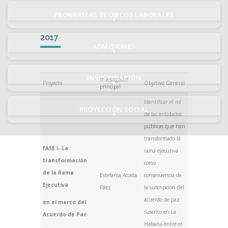
PROGRAMAS TÉCNICOS LABORALES
+
2017
ADMISIONES
+
INVESTIGACIÓN
Investigador
+
Proyecto
Objetivo General
principal
Identificar el rol
PROYECCIÓN SOCIAL
+
de las entidades
públicas que han
transformado la
fASE I- La
rama ejecutiva
transformación
como
de la Rama
Estefania Acosta
consecuencia de
Ejecutiva
Páez
la suscripción del
acuerdo de paz
en el marco del
suscrito en La
Acuerdo de Paz
Habana entre el