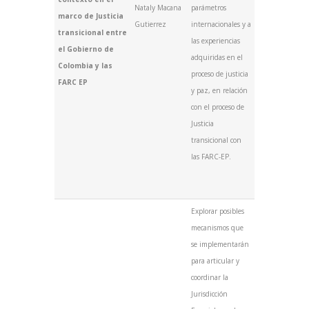
Nataly Macana
parámetros
marco de Justicia
Gutierrez
internacionales y a
transicional entre
las experiencias
el Gobierno de
adquiridas en el
Colombia y las
proceso de justicia
FARC EP
y paz, en relación
con el proceso de
Justicia
transicional con
las FARC-EP.
Explorar posibles
mecanismos que
se implementarán
para articular y
coordinar la
Jurisdicción