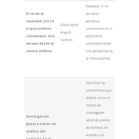
Establecer el rol
El rol de la
del sector
sociedad civil en
educativo
Diana Maria
el posconflicto
universitario en el
Angulo
colombiano. Una
posconflicto
Cardona
mirada desde la
colombiano desde
ciencia política.
una perspectiva de
la ciencia política.
Identificar las
características que
debería reunir el
método de
investigación
Investigación
penal de análisis
penal a través de
de contexto, de
análisis del
acuerdo a los
contexto en el