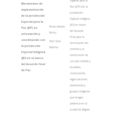
Especial para la
Mecanismos de
Paz (JEP) con la
implementación
Jurisdicción
de la Jurisdicción
Especial Indígena
Especial para la
(JEI) en marco
Paula Arévalo
Paz (JEP) en
del Acuerdo
Mutiz
articulación y
Final para la
coordinación con
Yesit Silva
terminación del
la Jurisdicción
Medina
conflicto y la
Especial Indígena
construcción de
(JEI) en el marco
una paz estable y
del Acuerdo Final
duradera,
de Paz.
involucrando
organizaciones,
asociaciones y
grupos indígenas
que tengan
presencia en la
ciudad de Bogotá.