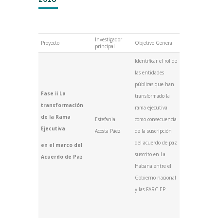
Investigador
Proyecto
Objetivo General
principal
Identificar el rol de
las entidades
públicas que han
Fase ii La
transformado la
transformación
rama ejecutiva
de la Rama
Estefania
como consecuencia
Ejecutiva
Acosta Páez
de la suscripción
del acuerdo de paz
en el marco del
suscrito en La
Acuerdo de Paz
Habana entre el
Gobierno nacional
y las FARC EP-