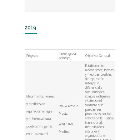
2019
Investigador
Proyecto
Objetivo General
principal
Establecer los
mecanismos, formas
y medidas posibles
de reparación
integral y
diferencial a
comunidades
Mecanismos, formas
étnicas indígenas
víctimas del
y medidas de
conflicto que
Paula Arévalo
puedan ser
reparación integral
Mutiz
propuestos por los
actores de la justicia
y diferencial para
transicional,
Yesit Silva
pueblos indígenas
instituciones
estatales y
Medina
en el marco del
organizaciones