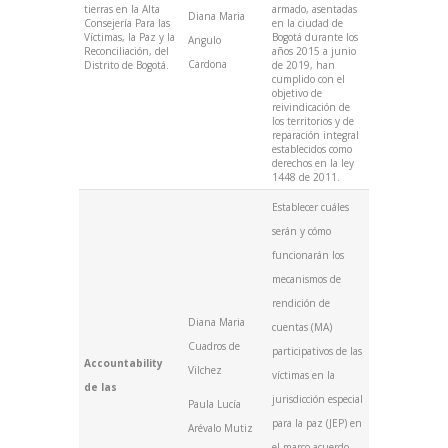
tierras en la Alta
armado, asentadas
Diana Maria
Consejería Para las
en la ciudad de
Víctimas, la Paz y la
Bogotá durante los
Angulo
Reconciliación, del
años 2015 a junio
Cardona
Distrito de Bogotá.
de 2019, han
cumplido con el
objetivo de
reivindicación de
los territorios y de
reparación integral
establecidos como
derechos en la ley
1448 de 2011.
Establecer cuáles
serán y cómo
funcionarán los
mecanismos de
rendición de
Diana Maria
cuentas (MA)
Cuadros de
participativos de las
Accountability
Vilchez
víctimas en la
de las
jurisdicción especial
Paula Lucía
para la paz (JEP) en
Arévalo Mutiz
el marco acuerdo