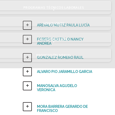
PROGRAMAS TÉCNICOS LABORALES
+
ADMISIONES
AREVALO MUTIZ PAULA LUCÍA
+
INVESTIGACIÓN
FORERO CASTILLO NANCY
+
ANDREA
PROYECCIÓN SOCIAL
+
GONZALEZ ROMERO RAUL
ALVARO PIO JARAMILLO GARCIA
MANOSALVA AGUDELO
VERONICA
MORA BARRERA GERARDO DE
FRANCISCO