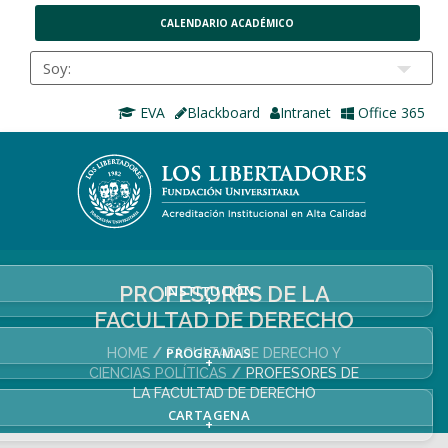
CALENDARIO ACADÉMICO
EVA
Blackboard
Intranet
Office 365
PROFESORES DE LA
INSTITUCIÓN
+
FACULTAD DE DERECHO
PROGRAMAS
HOME
FACULTAD DE DERECHO Y
+
CIENCIAS POLÍTICAS
PROFESORES DE
LA FACULTAD DE DERECHO
CARTAGENA
+