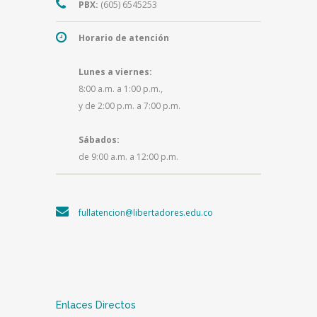
PBX:
(605) 6545253
Horario de atención
Lunes a viernes:
8:00 a.m. a 1:00 p.m.,
y de 2:00 p.m. a 7:00 p.m.
Sábados:
de 9:00 a.m. a 12:00 p.m.
fullatencion@libertadores.edu.co
Enlaces Directos