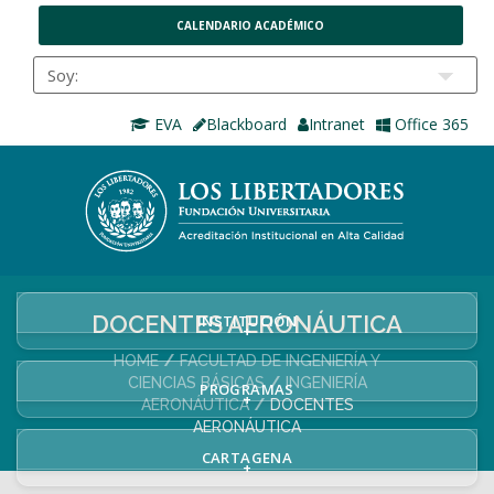
CALENDARIO ACADÉMICO
EVA
Blackboard
Intranet
Office 365
DOCENTES AERONÁUTICA
INSTITUCIÓN
+
HOME
FACULTAD DE INGENIERÍA Y
CIENCIAS BÁSICAS
INGENIERÍA
PROGRAMAS
+
AERONÁUTICA
DOCENTES
AERONÁUTICA
CARTAGENA
+