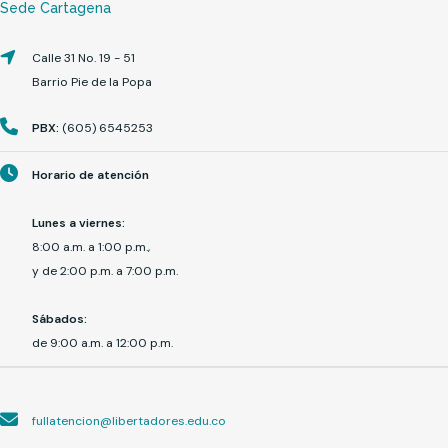
Sede Cartagena
Calle 31 No. 19 - 51
Barrio Pie de la Popa
PBX:
(605) 6545253
Horario de atención
Lunes a viernes:
8:00 a.m. a 1:00 p.m.,
y de 2:00 p.m. a 7:00 p.m.
Sábados:
de 9:00 a.m. a 12:00 p.m.
fullatencion@libertadores.edu.co