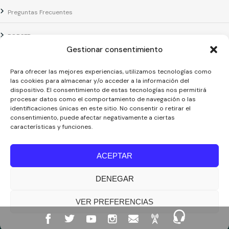
Preguntas Frecuentes
PQRSFD
Gestionar consentimiento
Servicios / Centro de Atención Web
Para ofrecer las mejores experiencias, utilizamos tecnologías como
las cookies para almacenar y/o acceder a la información del
Correo Institucional
dispositivo. El consentimiento de estas tecnologías nos permitirá
procesar datos como el comportamiento de navegación o las
Notificaciones judiciales
identificaciones únicas en este sitio. No consentir o retirar el
consentimiento, puede afectar negativamente a ciertas
características y funciones.
ACEPTAR
Copyright © 2024 Fundación Universitaria Los Libertadores | Institución
Universitaria | Vigilada
Mineducación
| Personería Jurídica Resolución 7542
DENEGAR
de mayo de 1982
Acreditación Institucional en Alta Calidad Resolución 015638 del 5 de
agosto de 2022, Ministerio de Educación Nacional.
VER PREFERENCIAS