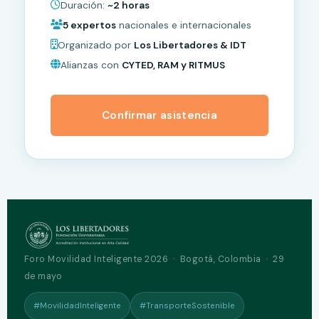
Duración:
~2 horas
5 expertos
nacionales e internacionales
Organizado por
Los Libertadores & IDT
Alianzas con
CYTED, RAM y RITMUS
Confirmar asistencia
Foro Movilidad Inteligente 2026 · Bogotá, Colombia · 29
de mayo
#MovilidadInteligente
#TransporteSostenible