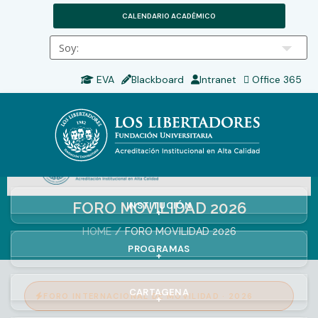
CALENDARIO ACADÉMICO
EVA
Blackboard
Intranet
Office 365
FORO MOVILIDAD 2026
INSTITUCIÓN
+
HOME
FORO MOVILIDAD 2026
PROGRAMAS
+
CARTAGENA
FORO INTERNACIONAL DE MOVILIDAD · 2026
+