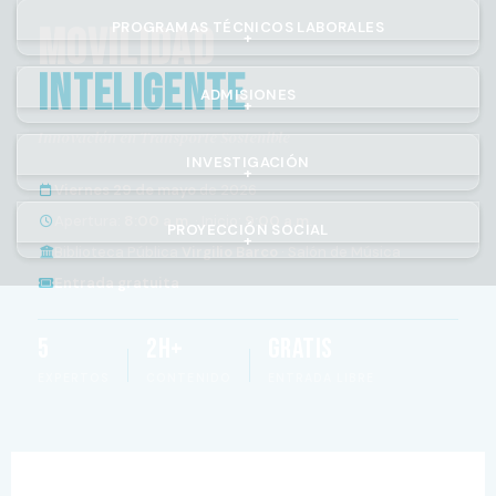
PROGRAMAS TÉCNICOS LABORALES
Movilidad
+
Inteligente
ADMISIONES
+
Innovación en Transporte Sostenible
INVESTIGACIÓN
+
Viernes 29 de mayo
de 2026
Apertura:
8:00 a.m.
· Inicio:
9:00 a.m.
PROYECCIÓN SOCIAL
+
Biblioteca Pública
Virgilio Barco
· Salón de Música
Entrada gratuita
5
2h+
Gratis
EXPERTOS
CONTENIDO
ENTRADA LIBRE