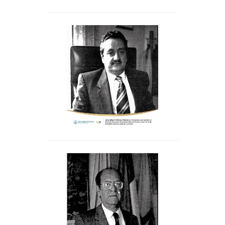
de Aprendizaje SENA.
Jaime Alberto Moreno
. Economista
Perdomo
especializado en Gerencia
Financiera de la Universidad
del Rosario y en Control del
Calidad de la Universidad de
Los Andes.
Pablo Oliveros Marmolejo.
Ingeniero Físico del St.
Ambrose College y magíster en
Administración Universitaria
de Berkley. Fue director del