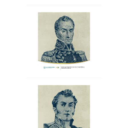
Simón José Antonio de la
Santísima Trinidad
Bolívar y Palacios Ponte y
Blanco
Antonio Amador José
Nariño y Bernardo
Álvarez del Casal