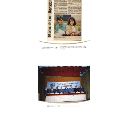
Fuimos noticia, no solo
conectamos con la
historia de nuestros
estudiantes, dejamos
tejido en nuestro país.
Acto de celebración de
los 10 años de la
Institución.