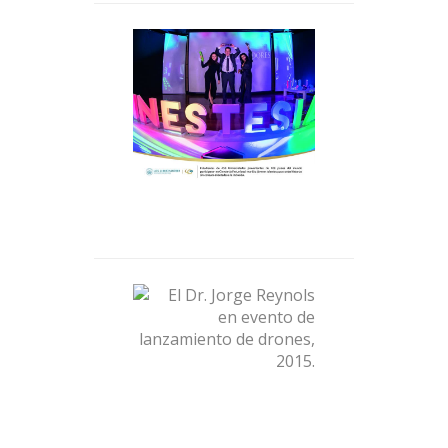
Estudiantes de 450
Universidades de 109
países participaron en el
festival que reúne a los
jóvenes talentos para
contar historias sin
censura orientadas a la
inclusión.
El Dr. Jorge Reynols en
evento de lanzamiento
de drones, 2015.