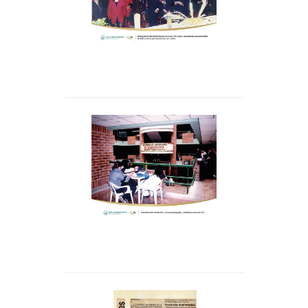
habita este espacio
conectado por sueños-
Inducción para
estudiantes nuevos de
pregrado, ¿también
pasaste por ahí?