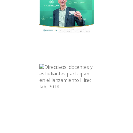
carné que lo distingue
como miemblo honorable
de la Comunidad luego
de reunirse con
directivos de la
Fundación Universitaria
Los Libertadores y el
consejero económico de
Presidencia de la
República, Felipe
Directivos, docentes y
Buitrago, con el fin de
estudiantes participan
conversar sobre las
en el lanzamiento Hitec
posibilidades de la
lab, 2018.
economía creativa para
la Academia en el año
2018.