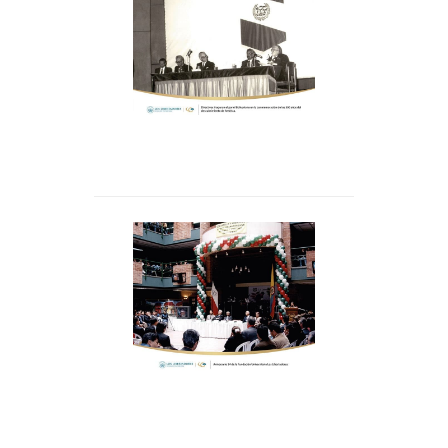
Directivos en la
Institución. Linares es
conmemoración de los
Administrador de
500 años del
Empresas y Master Of
descubrimiento de
International
América inaguran el
Management, St. Thomas
panel Bolivariano.
University –EE.UU-.
Aniversario 24 de la
Fundación Universitaria
Los Libertadores