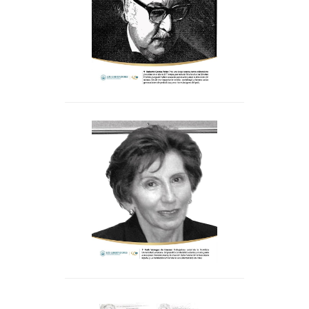
Fue director emérito
,
Ruth Venegas de Linares
Trabajadora social de la
Pontificia Universidad
Javeriana. Emprendió con
decidido acierto y visión, junto
a su esposo Hernán Linares, la
creación de la Fundación
Universitaria Inpahu y Los
Libertadores en 1982.