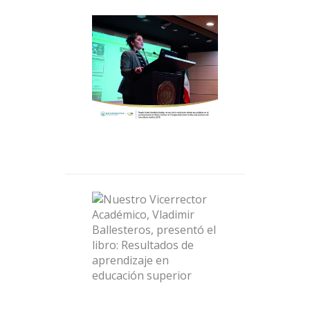
Ángela María Merchán
Basabe, dando sus
palabras en el
lanzamiento de la Clínica
Jurídica de Discapacidad
y bienvenida a las
prácticas del Consultorio
Jurídico, 2020.
Nuestro Vicerrector
Académico, Vladimir
Ballesteros, presentó el
libro: «Resultados de
aprendizaje en
educación superior»