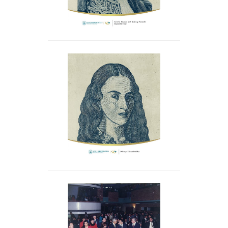
Policarpa Salavarrieta
Ríos
Inauguración del Edificio
Bolívar. Hoy el epicentro
de una comunidad de