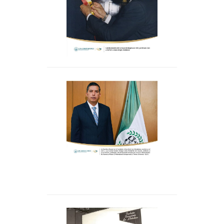
Ángel, Fundador.
La Asamblea General de
la Fundación
Universitaria Los
Libertadores nombró en
el 2015 a Juan Manuel
Linares Venegas como
Presidente del Claustro,
conforme al
procedimiento
establecido en los
Estatutos de la