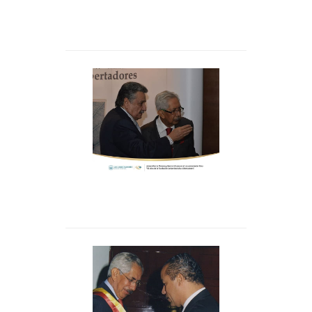
Colombia y los
fundadores de la
Institución, Hernán
Linares, Jaime Alberto
Moreno y Pablo Oliveros.
El Dr. Jaime Alberto
Moreno y el Dr. Hernán
Linares en el
lanzamiento del libro 30
años de Los Libertadores
Condecoración del
Concejo de Bogotá, 1997,
por Bruno Díaz a Linares