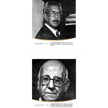
Luis Hernán Linares
. Doctor en Filosofía y
Ángel
Letras de la Universidad
Complutense de Madrid,
primer gestor y representante
de la Institución. Un líder y
educador al servicio de los
demás.
.
Luis Ernesto Ordóñez
Fundador y líder de la Patria.
Culminando su carrera
militar, el General Ordóñez
fue presidente de la República
en la Junta Militar de
Gobierno y gestor de la
creación del Servicio Nacional