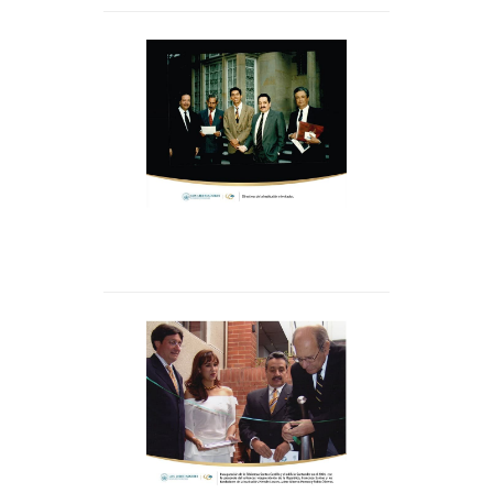
Familia Linares entre
otros directivos e
invitados.
Inauguración de la
Biblioteca Santos Castillo
Santos Castillos y el
edificio Santander en el
Dr. Francisco Santos con
el Exvicepresidente de