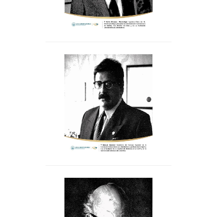
Icfes y de La Fundación
Universitaria Los Libertadores.
, secretario
Manuel Escobar
del Consejo Superior de Los
Libertadores y profesor de la
Inpahu. Fue el fundador de la
Facultad de Hotelería en el
SENA y en El Externado.
, Fue
Roberto García-Peña
editor y escritor en El Tiempo.