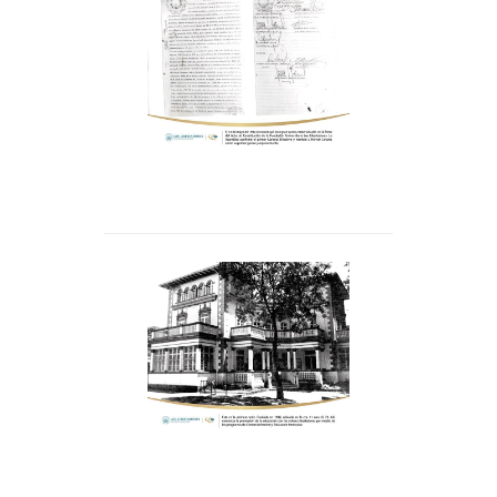
El 14 de mayo de 1982 se
constituyó este gran sueño,
materializado en la firma del
acta de constitución, en esta
fecha la Asamblea confirmó el
primer Consejo Directivo y
nombró al Dr. Hernán Linares
como su primer gestor y
representante.
Primera sede en 1982,
ubicada en la cra. 11 con cll.
72. Comienza promoción de la
educación con los valores
libertadores por medio de los
programas de Comercio
Exterior y Educación
Preescolar.