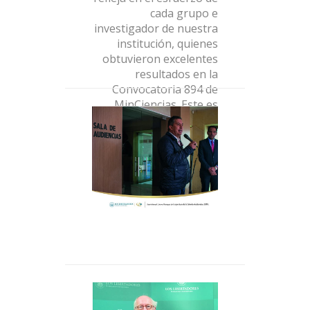
investigativa, que se
refleja en el esfuerzo de
cada grupo e
investigador de nuestra
institución, quienes
obtuvieron excelentes
resultados en la
Convocatoria 894 de
El doctor Linares en la
MinCiencias. Este es sólo
apertura de la Sala de
un paso más en el largo
audiencias, 2019.
camino recorrido, vamos
por muchos logros más.
John Howkins recibe el