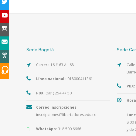
Sede Bogotá
Sede Ca
Carrera 16 # 63 A - 68
Calle
Barri
Línea nacional :
018000411361
PBX:
PBX:
(601) 254 47 50
Hora
Correo Inscripciones :
inscripciones@libertadores.edu.co
Lune
8:00 
WhatsApp:
318 500 6666
y de 