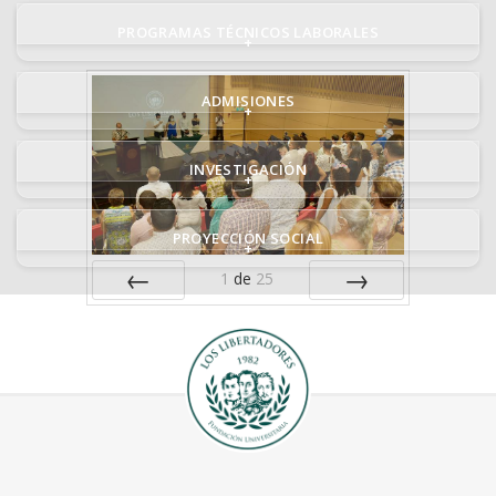
PROGRAMAS TÉCNICOS LABORALES
+
ADMISIONES
+
INVESTIGACIÓN
+
PROYECCIÓN SOCIAL
+
1
de
25
ANTERIOR
SIGUIENTE