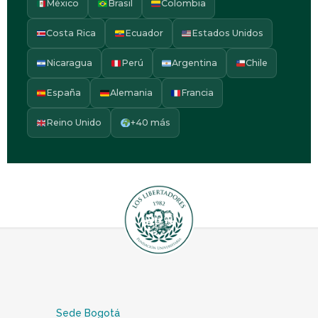
México
Brasil
Colombia
Costa Rica
Ecuador
Estados Unidos
Nicaragua
Perú
Argentina
Chile
España
Alemania
Francia
Reino Unido
+40 más
Sede Bogotá