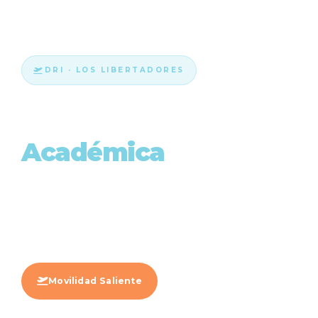
DRI · LOS LIBERTADORES
Movilidad
Académica
La movilidad posibilita la interacción directa con
nuevas culturas y diferentes sistemas educativos,
maximizando las potencialidades del conocimiento
disciplinar e individual.
Movilidad Saliente
Movilidad Entrante