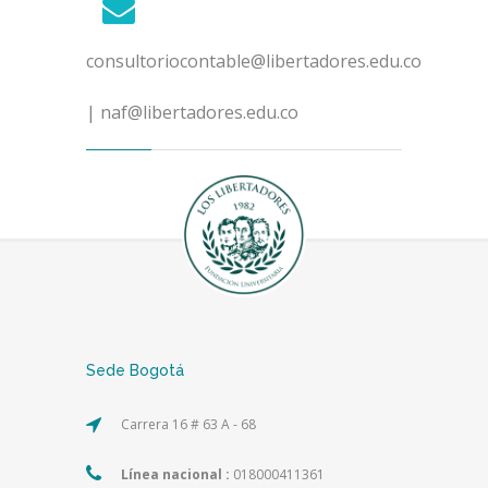
consultoriocontable@libertadores.edu.co
| naf@libertadores.edu.co
Sede Bogotá
Carrera 16 # 63 A - 68
Línea nacional :
018000411361