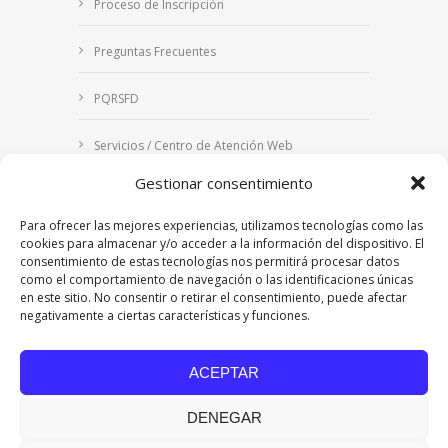
Proceso de Inscripción
Preguntas Frecuentes
PQRSFD
Servicios / Centro de Atención Web
Gestionar consentimiento
Correo Institucional
Para ofrecer las mejores experiencias, utilizamos tecnologías como las
Notificaciones judiciales
cookies para almacenar y/o acceder a la información del dispositivo. El
consentimiento de estas tecnologías nos permitirá procesar datos
como el comportamiento de navegación o las identificaciones únicas
en este sitio. No consentir o retirar el consentimiento, puede afectar
negativamente a ciertas características y funciones.
Copyright © 2024 Fundación Universitaria Los
Libertadores | Institución Universitaria | Vigilada
ACEPTAR
Mineducación
| Personería Jurídica Resolución
7542 de mayo de 1982
DENEGAR
Acreditación Institucional en Alta Calidad
Resolución 015638 del 5 de agosto de 2022,