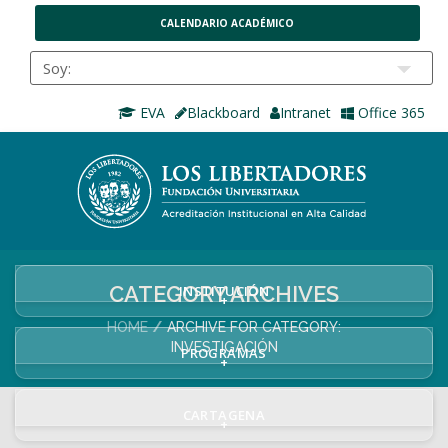
CALENDARIO ACADÉMICO
EVA
Blackboard
Intranet
Office 365
CATEGORY ARCHIVES
INSTITUCIÓN
+
HOME
ARCHIVE FOR CATEGORY:
INVESTIGACIÓN
PROGRAMAS
+
CARTAGENA
+