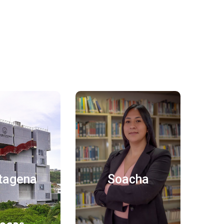
itulo
Titulo
ue porro
«Neque porro
uam est qui
quisquam est qui
 ipsum quia
dolorem ipsum quia
tagena
Soacha
 sit amet,
dolor sit amet,
tur, adipisci
consectetur, adipisci
elit…»
velit…»