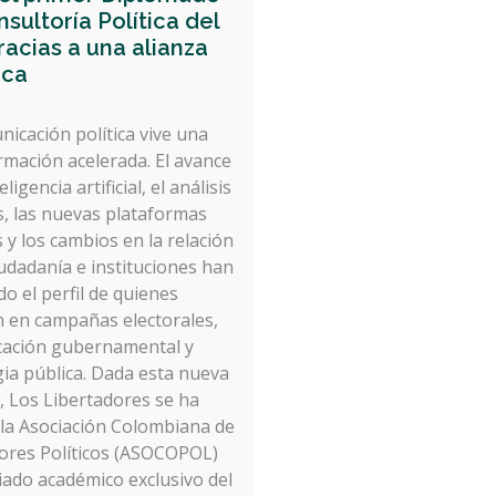
sultoría Política del
racias a una alianza
ica
nicación política vive una
rmación acelerada. El avance
eligencia artificial, el análisis
s, las nuevas plataformas
s y los cambios en la relación
iudadanía e instituciones han
do el perfil de quienes
n en campañas electorales,
ación gubernamental y
gia pública. Dada esta nueva
d, Los Libertadores se ha
 la Asociación Colombiana de
ores Políticos (ASOCOPOL)
iado académico exclusivo del