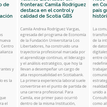
o de
fronteras: Camila Rodríguez
en Con
destaca en el control y
país g
dación
calidad de Scotia GBS
histór
Camila Andrea Rodríguez Vargas,
La comu
os
egresada del programa de Economía
transfo
 nueva
de la Fundación Universitaria Los
de la int
l Centro
Libertadores, ha construido una
de dato
 alianza
trayectoria profesional marcada por
digitale
l
el aprendizaje continuo, el liderazgo
entre c
y el análisis estratégico, que hoy la
redefini
rantes y
llevan a desempeñar un cargo de
trabaja
alta responsabilidad en Scotiabank.
comunic
do es la
La primera experiencia laboral suele
estrate
convertirse en el punto de partida de
realida
una carrera profesional. Para
unido a
 que
Camila, ese primer paso ocurrió
Consult
ra el
dentro de la misma Institución,
como al