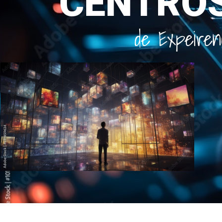
C
E
N
T
R
O
d
e
E
x
p
e
i
r
e
n