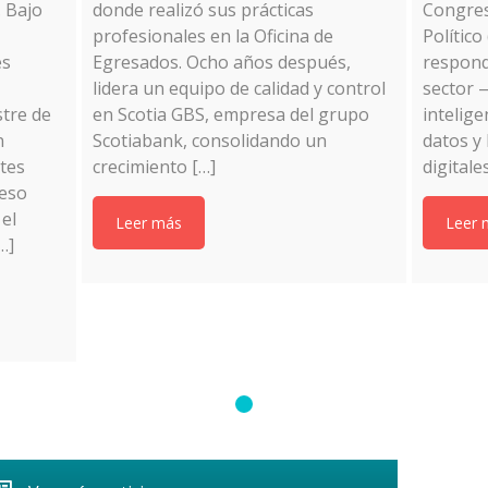
. Bajo
donde realizó sus prácticas
Congres
profesionales en la Oficina de
Polític
es
Egresados. Ocho años después,
respond
lidera un equipo de calidad y control
sector 
stre de
en Scotia GBS, empresa del grupo
inteligen
n
Scotiabank, consolidando un
datos y
ntes
crecimiento […]
digital
ceso
 el
Leer más
Leer 
…]