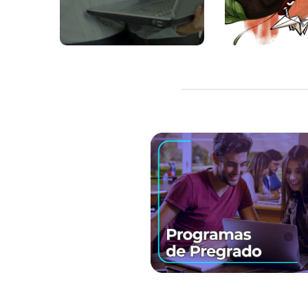
ver más
ver m