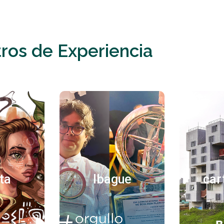
ros de Experiencia
lo
Titulo
T
porro
«Neque porro
«Neq
st qui
quisquam est qui
quisq
sum quia
dolorem ipsum quia
dolorem
ta
Ibague
car
 amet,
dolor sit amet,
dolor
 adipisci
consectetur, adipisci
consecte
…»
velit…»
v