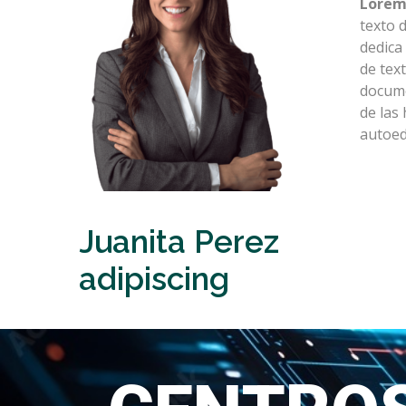
Lorem
texto 
dedica
de tex
docume
de las
autoed
Juanita Perez
adipiscing