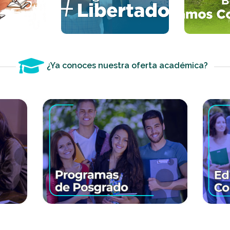
ás
ver más
v
¿Ya conoces nuestra oferta académica?