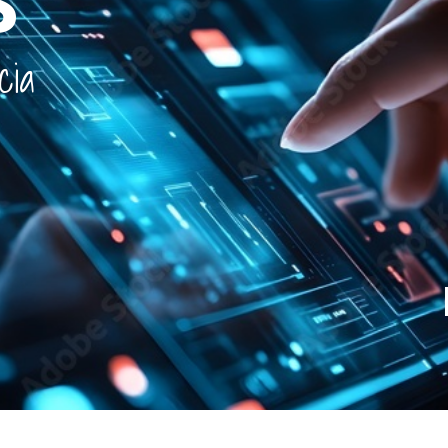
S
c
i
a