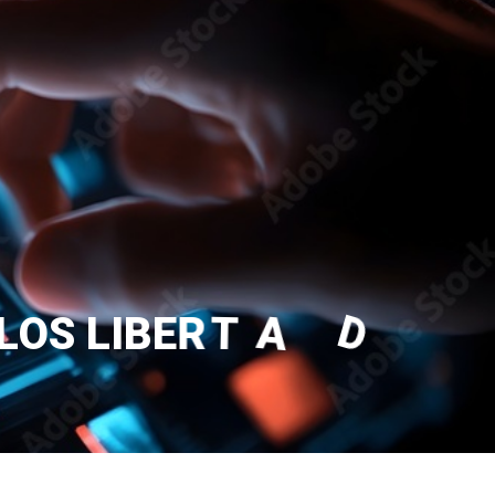
L
O
S
L
I
B
E
R
T
A
D
O
R
E
S