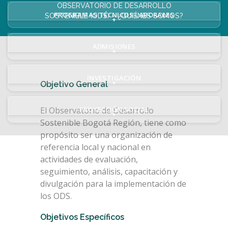
OBSERVATORIO DE DESARROLLO
PROGRAMAS TÉCNICOS LABORALES
SOSTENIBLE (ODS) – ¿QUIÉNES SOMOS?
+
ADMISIONES
+
INVESTIGACIÓN
+
Objetivo General
El Observatorio de Desarrollo
PROYECCIÓN SOCIAL
+
Sostenible Bogotá Región, tiene como
propósito ser una organización de
referencia local y nacional en
actividades de evaluación,
seguimiento, análisis, capacitación y
divulgación para la implementación de
los ODS.
Objetivos Específicos