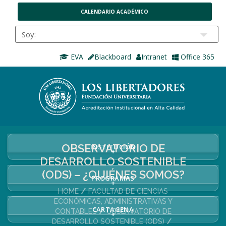
CALENDARIO ACADÉMICO
EVA
Blackboard
Intranet
Office 365
OBSERVATORIO DE
INSTITUCIÓN
+
DESARROLLO SOSTENIBLE
(ODS) – ¿QUIÉNES SOMOS?
PROGRAMAS
+
HOME
FACULTAD DE CIENCIAS
ECONÓMICAS, ADMINISTRATIVAS Y
CARTAGENA
CONTABLES
OBSERVATORIO DE
+
DESARROLLO SOSTENIBLE (ODS)