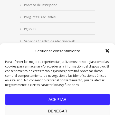
Proceso de Inscripción
Preguntas Frecuentes
PQRSFD
Servicios / Centro de Atención Web
Gestionar consentimiento
Correo Institucional
Para ofrecer las mejores experiencias, utilizamos tecnologías como las
Notificaciones judiciales
cookies para almacenar y/o acceder a la información del dispositivo. El
consentimiento de estas tecnologías nos permitirá procesar datos
como el comportamiento de navegación o las identificaciones únicas
en este sitio. No consentir o retirar el consentimiento, puede afectar
negativamente a ciertas características y funciones.
Copyright © 2024 Fundación Universitaria Los
Libertadores | Institución Universitaria | Vigilada
ACEPTAR
Mineducación
| Personería Jurídica Resolución
7542 de mayo de 1982
DENEGAR
Acreditación Institucional en Alta Calidad